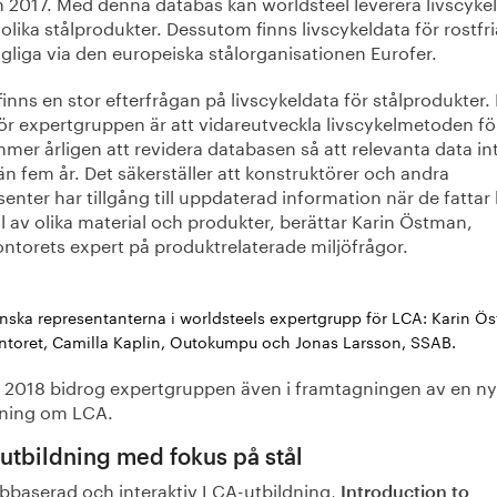
n 2017. Med denna databas kan worldsteel leverera livscyke
 olika stålprodukter. Dessutom finns livscykeldata för rostfri
ngliga via den europeiska stålorganisationen Eurofer.
finns en stor efterfrågan på livscykeldata för stålprodukter.
ör expertgruppen är att vidareutveckla livscykelmetoden för
mer årligen att revidera databasen så att relevanta data in
än fem år. Det säkerställer att konstruktörer och andra
senter har tillgång till uppdaterad information när de fattar
 av olika material och produkter, berättar Karin Östman,
ntorets expert på produktrelaterade miljöfrågor.
nska representanterna i worldsteels expertgrupp för LCA: Karin Ö
ntoret, Camilla Kaplin, Outokumpu och Jonas Larsson, SSAB.
 2018 bidrog expertgruppen även i framtagningen av en ny
dning om LCA.
utbildning med fokus på stål
bbaserad och interaktiv LCA-utbildning,
Introduction to