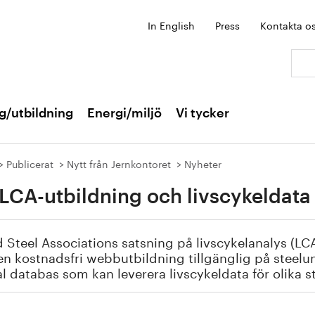
In English
Press
Kontakta o
Sök:
g/utbildning
Energi/miljö
Vi tycker
Publicerat
Nytt från Jernkontoret
Nyheter
LCA-utbildning och livscykeldata 
 Steel Associations satsning på livscykelanalys (LCA
en kostnadsfri webbutbildning tillgänglig på steelu
l databas som kan leverera livscykeldata för olika s