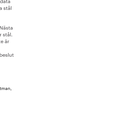
ldata
a stål
 Nästa
 stål.
te är
 beslut
stman,