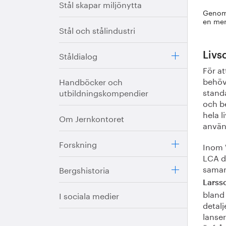
Stål skapar miljönytta
Genom a
en mer
Stål och stålindustri
Ståldialog
Livs
För at
behöv
Handböcker och
standa
utbildningskompendier
och b
hela l
Om Jernkontoret
använ
Forskning
Inom W
LCA dä
samar
Bergshistoria
Larss
bland 
I sociala medier
detalj
lanse