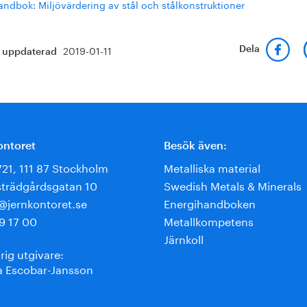
andbok: Miljövärdering av stål och stålkonstruktioner
2019-01-11
Dela
t uppdaterad
ontoret
Besök även:
721, 111 87 Stockholm
Metalliska material
trädgårdsgatan 10
Swedish Metals & Minerals
e@jernkontoret.se
Energihandboken
9 17 00
Metallkompetens
Järnkoll
rig utgivare:
 Escobar-Jansson