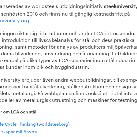
lanserades av worldsteels utbildningsinitiativ
steeluniversit
senhösten 2018 och finns nu tillgänglig kostnadsfritt på
niversity.org
ningen riktar sig till studenter och andra LCA-intresserade.
 introduktion till livscykelanalys för stål och dess praktiska
mpning, samt metoder för analys av produkters miljöpåverka
deras tillverkning, användning och återvinning. I utbildni
exempel på olika typer av LCA-scenarier inom stålindustrin
ess kunder inom bil- och byggindustrin.
university erbjuder även andra webbutbildningar, till exem
processer för ståltillverkning, stålkonstruktion och design 
lets metallurgi. På webbplatsen finns också ett tiotal intera
deller av metallurgisk utrustning och maskiner för testning
r om LCA och stål:
fe Cycle Thinking (worldsteel.org)
 skapar miljönytta