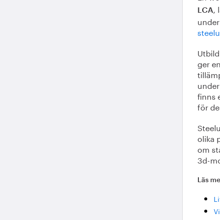
,
LCA
under 
steelu
Utbild
ger en
tillä
under 
finns 
för d
Steel
olika 
om stå
3d-mo
Läs me
Li
Vi