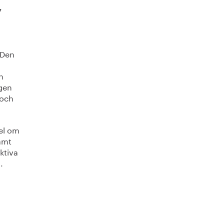
y
 Den
n
ngen
 och
pel om
samt
ktiva
.