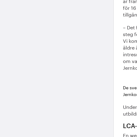
är frå
för 16
tillgä
– Det 
steg f
Vi kom
äldre 
intres
om val
Jernko
De sve
Jernko
Under
utbil
LCA-
En we