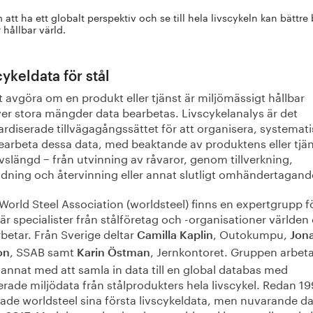
tt ha ett globalt perspektiv och se till hela livscykeln kan bättre 
 hållbar värld.
cykeldata för stål
t avgöra om en produkt eller tjänst är miljömässigt hållbar
er stora mängder data bearbetas. Livscykelanalys är det
rdiserade tillvägagångssättet för att organisera, systemati
earbeta dessa data, med beaktande av produktens eller tjä
ivslängd − från utvinning av råvaror, genom tillverkning,
dning och återvinning eller annat slutligt omhändertagand
orld Steel Association (worldsteel) finns en expertgrupp f
r specialister från stålföretag och -organisationer världen
betar. Från Sverige deltar
, Outokumpu,
Camilla Kaplin
Jon
, SSAB samt
, Jernkontoret. Gruppen arbet
on
Karin Östman
annat med att samla in data till en global databas med
erade miljödata från stålprodukters hela livscykel. Redan 1
rade worldsteel sina första livscykeldata, men nuvarande d