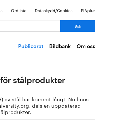
ss
Ordlista
Dataskydd/Cookies
PIAplus
Publicerat
Bildbank
Om oss
för stålprodukter
) av stål har kommit långt. Nu finns
niversity.org, dels en uppdaterad
tålprodukter.