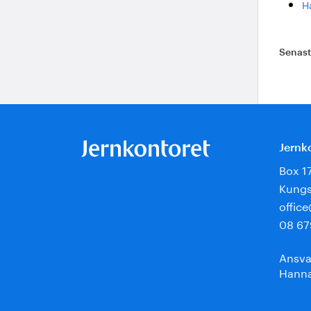
H
Senas
Jernk
Box 1
Kungs
offic
08 67
Ansva
Hanna