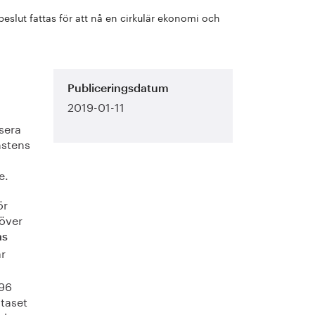
beslut fattas för att nå en cirkulär ekonomi och
Publiceringsdatum
2019-01-11
sera
nstens
e.
ör
 över
as
ar
996
ataset