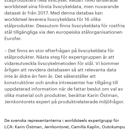
worldsteel sina första livscykeldata, men nuvarande
dataset är från 2017. Med denna databas kan
worldsteel leverera livscykeldata för 16 olika
stålprodukter. Dessutom finns livscykeldata för rostfria
stål tillgängliga via den europeiska stålorganisationen
Eurofer.
– Det finns en stor efterfrågan på livscykeldata för
stålprodukter. Nästa steg för expertgruppen är att
vidareutveckla livscykelmetoden för stål. Vi kommer
årligen att revidera databasen så att relevanta data
inte är äldre än fem år. Det säkerställer att
konstruktörer och andra intressenter har tillgång till
uppdaterad information när de fattar beslut om val av
olika material och produkter, berättar Karin Östman,
Jernkontorets expert på produktrelaterade miljöfrågor.
De svenska representanterna i worldsteels expertgrupp för
LCA: Karin Östman, Jernkontoret, Camilla Kaplin, Outokumpu