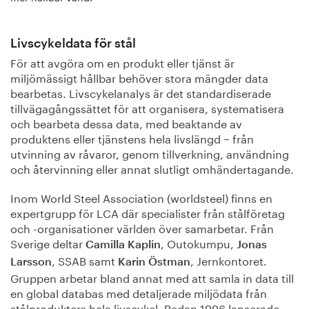
Livscykeldata för stål
För att avgöra om en produkt eller tjänst är
miljömässigt hållbar behöver stora mängder data
bearbetas. Livscykelanalys är det standardiserade
tillvägagångssättet för att organisera, systematisera
och bearbeta dessa data, med beaktande av
produktens eller tjänstens hela livslängd − från
utvinning av råvaror, genom tillverkning, användning
och återvinning eller annat slutligt omhändertagande.
Inom World Steel Association (worldsteel) finns en
expertgrupp för LCA där specialister från stålföretag
och -organisationer världen över samarbetar. Från
Sverige deltar
, Outokumpu,
Camilla Kaplin
Jonas
, SSAB samt
, Jernkontoret.
Larsson
Karin Östman
Gruppen arbetar bland annat med att samla in data till
en global databas med detaljerade miljödata från
stålprodukters hela livscykel. Redan 1996 lanserade