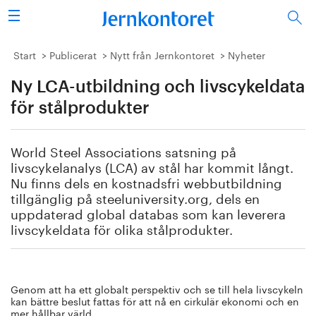
Sök
Stålindustrin
Start
Publicerat
Nytt från Jernkontoret
Nyheter
Ny LCA-utbildning och livscykeldata
Vision 2050
för stålprodukter
Forskning/utbildning
World Steel Associations satsning på
Energi/miljö
livscykelanalys (LCA) av stål har kommit långt.
Nu finns dels en kostnadsfri webbutbildning
Vi tycker
tillgänglig på steeluniversity.org, dels en
uppdaterad global databas som kan leverera
livscykeldata för olika stålprodukter.
Publicerat
Bildbank
Genom att ha ett globalt perspektiv och se till hela livscykeln
Om oss
kan bättre beslut fattas för att nå en cirkulär ekonomi och en
mer hållbar värld.