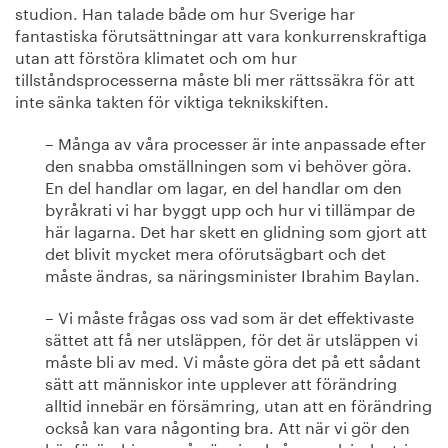
studion. Han talade både om hur Sverige har
fantastiska förutsättningar att vara konkurrenskraftiga
utan att förstöra klimatet och om hur
tillståndsprocesserna måste bli mer rättssäkra för att
inte sänka takten för viktiga teknikskiften.
– Många av våra processer är inte anpassade efter
den snabba omställningen som vi behöver göra.
En del handlar om lagar, en del handlar om den
byråkrati vi har byggt upp och hur vi tillämpar de
här lagarna. Det har skett en glidning som gjort att
det blivit mycket mera oförutsägbart och det
måste ändras, sa näringsminister Ibrahim Baylan.
– Vi måste frågas oss vad som är det effektivaste
sättet att få ner utsläppen, för det är utsläppen vi
måste bli av med. Vi måste göra det på ett sådant
sätt att människor inte upplever att förändring
alltid innebär en försämring, utan att en förändring
också kan vara någonting bra. Att när vi gör den
här förändringen så gör vi också svensk industri