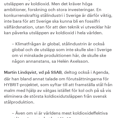
utsläppen av koldioxid. Men det kräver höga
ambitioner, forskning och stora investeringar. En
konkurrenskraftig stålindustri i Sverige är därför viktig,
inte bara för att Sverige ska kunna bli en fossilfri
välfärdsnation, utan för att den teknik vi utvecklar här
kan påverka utsläppen av koldioxid i hela världen.
– Klimatfrågan är global, stålindustrin är också
global och de utsläpp som inte skulle ske i Sverige
om vi minskade produktionen här, de skulle ske
någon annanstans, sa Helén Axelsson.
, deltog också i Agenda,
Martin Lindqvist, vd på SSAB
där han bland annat talade om förutsättningarna för
HYBRIT-projektet, som syftar till att framställa stål från
malm med hjälp av vätgas istället för kol och på så vis
eliminera de största koldioxidutsläppen från svensk
stålproduktion.
– Även om vi är världens mest koldioxideffektiva