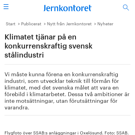
Sök
Stålindustrin
Start
Publicerat
Nytt från Jernkontoret
Nyheter
Klimatet tjänar på en
Vision 2050
konkurrenskraftig svensk
Forskning/utbildning
stålindustri
Energi/miljö
Vi måste kunna förena en konkurrenskraftig
industri, som utvecklar teknik till förmån för
Vi tycker
klimatet, med det svenska målet att vara en
förebild i klimatarbetet. Dessa två ambitioner är
Publicerat
inte motsättningar, utan förutsättningar för
varandra.
Bildbank
Om oss
Flygfoto över SSAB:s anläggningar i Oxelösund. Foto: SSAB.