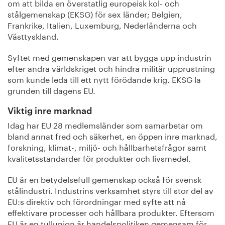
om att bilda en överstatlig europeisk kol- och
stålgemenskap (EKSG) för sex länder; Belgien,
Frankrike, Italien, Luxemburg, Nederländerna och
Västtyskland.
Syftet med gemenskapen var att bygga upp industrin
efter andra världskriget och hindra militär upprustning
som kunde leda till ett nytt förödande krig. EKSG la
grunden till dagens EU.
Viktig inre marknad
Idag har EU 28 medlemsländer som samarbetar om
bland annat fred och säkerhet, en öppen inre marknad,
forskning, klimat-, miljö- och hållbarhetsfrågor samt
kvalitetsstandarder för produkter och livsmedel.
EU är en betydelsefull gemenskap också för svensk
stålindustri. Industrins verksamhet styrs till stor del av
EU:s direktiv och förordningar med syfte att nå
effektivare processer och hållbara produkter. Eftersom
EU är en tullunion är handelspolitiken gemensam för