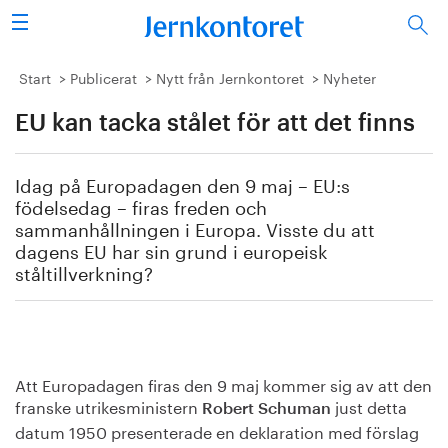
Sök
Stålindustrin
Start
Publicerat
Nytt från Jernkontoret
Nyheter
EU kan tacka stålet för att det finns
Vision 2050
Forskning/utbildning
Idag på Europadagen den 9 maj – EU:s
födelsedag – firas freden och
Energi/miljö
sammanhållningen i Europa. Visste du att
dagens EU har sin grund i europeisk
ståltillverkning?
Vi tycker
Publicerat
Bildbank
Att Europadagen firas den 9 maj kommer sig av att den
franske utrikesministern
just detta
Robert Schuman
Om oss
datum 1950 presenterade en deklaration med förslag