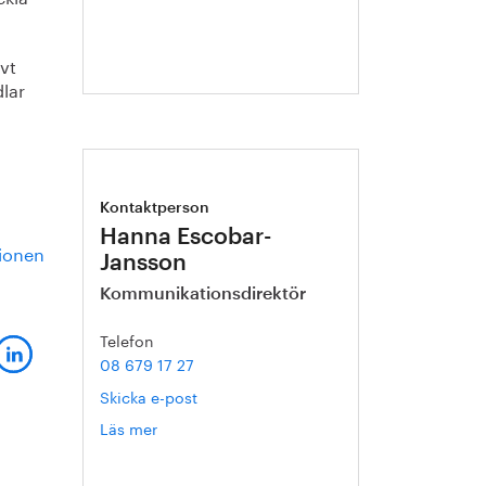
övt
lar
Kontaktperson
Hanna Escobar-
tionen
Jansson
Kommunikationsdirektör
Telefon
08 679 17 27
Skicka e-post
Läs mer
om
Hanna
Escobar-