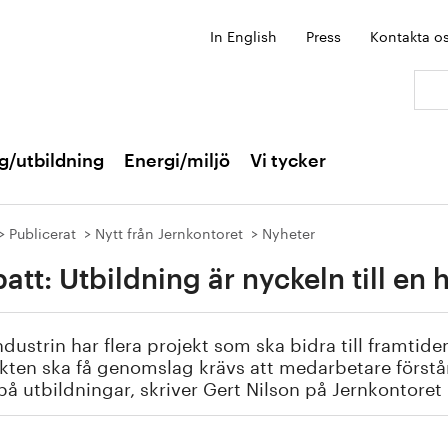
In English
Press
Kontakta o
Sök:
g/utbildning
Energi/miljö
Vi tycker
Publicerat
Nytt från Jernkontoret
Nyheter
att: Utbildning är nyckeln till en h
ndustrin har flera projekt som ska bidra till framtide
kten ska få genomslag krävs att medarbetare förstår
på utbildningar, skriver Gert Nilson på Jernkontoret i