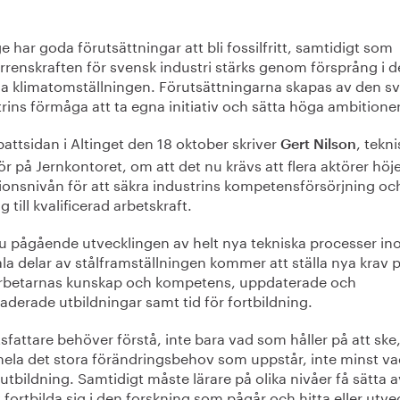
e har goda förutsättningar att bli fossilfritt, samtidigt som
rrenskraften för svensk industri stärks genom försprång i 
la klimatomställningen. Förutsättningarna skapas av den s
rins förmåga att ta egna initiativ och sätta höga ambitioner
attsidan i Altinget den 18 oktober skriver
, tekni
Gert Nilson
ör på Jernkontoret, om att det nu krävs att flera aktörer höj
ionsnivån för att säkra industrins kompetensförsörjning oc
ng till kvalificerad arbetskraft.
u pågående utvecklingen av helt nya tekniska processer i
la delar av stålframställningen kommer att ställa nya krav 
betarnas kunskap och kompetens, uppdaterade och
derade utbildningar samt tid för fortbildning.
sfattare behöver förstå, inte bara vad som håller på att ske
hela det stora förändringsbehov som uppstår, inte minst v
 utbildning. Samtidigt måste lärare på olika nivåer få sätta a
t fortbilda sig i den forskning som pågår och hitta eller utve