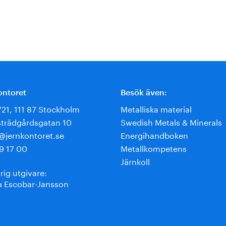
ontoret
Besök även:
721, 111 87 Stockholm
Metalliska material
trädgårdsgatan 10
Swedish Metals & Minerals
e@jernkontoret.se
Energihandboken
9 17 00
Metallkompetens
Järnkoll
rig utgivare:
 Escobar-Jansson