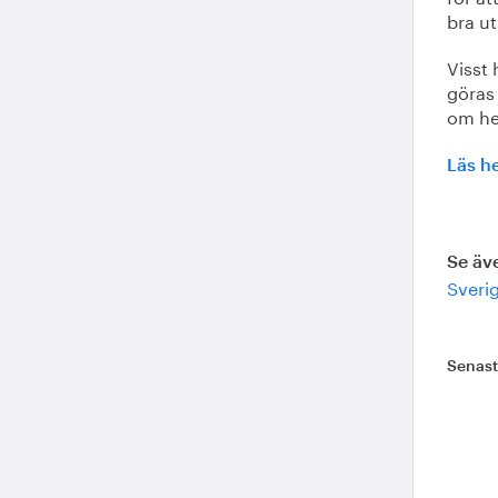
bra ut
Visst 
göras
om hel
Läs he
Se äv
Sveri
Senas