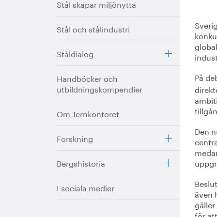
Stål skapar miljönytta
Sverig
Stål och stålindustri
konku
globa
Ståldialog
indust
På deb
Handböcker och
utbildningskompendier
direkt
ambit
tillgå
Om Jernkontoret
Den n
Forskning
centra
medar
Bergshistoria
uppgra
Beslut
I sociala medier
även 
gäller
för at