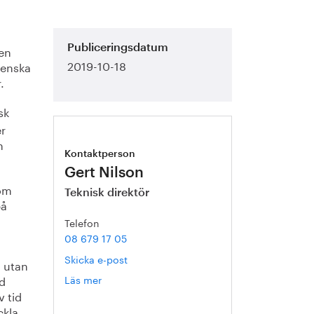
den
Publiceringsdatum
2019-10-18
venska
.
sk
er
h
Kontaktperson
Gert Nilson
nom
Teknisk direktör
på
Telefon
08 679 17 05
Skicka e-post
, utan
ad
Läs mer
om
Gert
v tid
Nilson
ckla