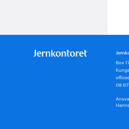
Jernk
Box 1
Kungs
offic
08 67
Ansva
Hanna