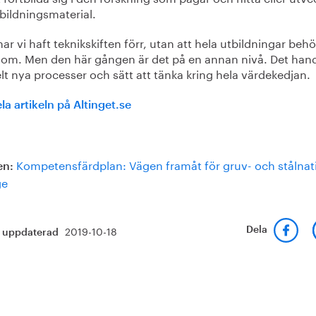
bildningsmaterial.
har vi haft teknikskiften förr, utan att hela utbildningar beh
 om. Men den här gången är det på en annan nivå. Det hand
t nya processer och sätt att tänka kring hela värdekedjan.
la artikeln på Altinget.se
Kompetensfärdplan: Vägen framåt för gruv- och stålna
en:
ge
2019-10-18
Dela
t uppdaterad