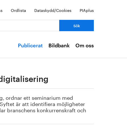
ss
Ordlista
Dataskydd/Cookies
PIAplus
Publicerat
Bildbank
Om oss
igitalisering
ng, ordnar ett seminarium med
ftet är att identifiera möjligheter
lar branschens konkurrenskraft och