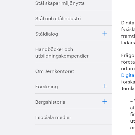
Stål skapar miljönytta
Stål och stålindustri
Digit
fysisk
Ståldialog
framt
ledar
Handböcker och
Frågor
utbildningskompendier
företa
erfare
Om Jernkontoret
Digita
forsk
Forskning
Jernko
–
Bergshistoria
at
fi
I sociala medier
u
o