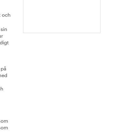
Malmqvist
t och
 sin
ur
digt
 på
 med
ch
inom
 som