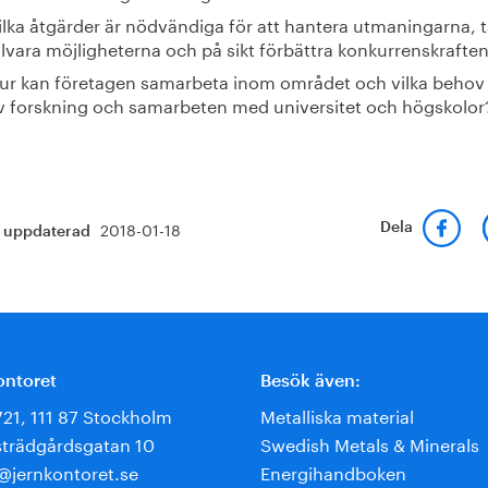
ilka åtgärder är nödvändiga för att hantera utmaningarna, t
illvara möjligheterna och på sikt förbättra konkurrenskrafte
ur kan företagen samarbeta inom området och vilka behov 
v forskning och samarbeten med universitet och högskolor
2018-01-18
Dela
t uppdaterad
ontoret
Besök även:
721, 111 87 Stockholm
Metalliska material
trädgårdsgatan 10
Swedish Metals & Minerals
e@jernkontoret.se
Energihandboken