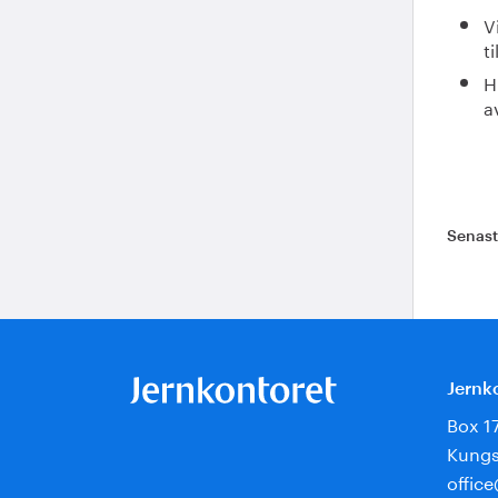
V
t
H
a
Senas
Jernk
Box 1
Kungs
offic