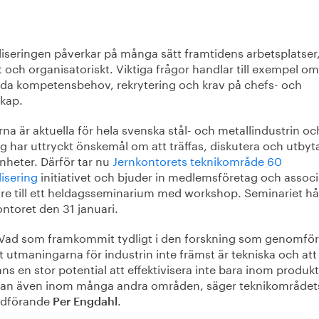
aliseringen påverkar på många sätt framtidens arbetsplatser
t och organisatoriskt. Viktiga frågor handlar till exempel om
ida kompetensbehov, rekrytering och krav på chefs- och
skap.
na är aktuella för hela svenska stål- och metallindustrin och
g har uttryckt önskemål om att träffas, diskutera och utbyt
nheter. Därför tar nu
Jernkontorets teknikområde 60
lisering
initiativet och bjuder in medlemsföretag och assoc
are till ett heldagsseminarium med workshop. Seminariet hå
ntoret den 31 januari.
 Vad som framkommit tydligt i den forskning som genomför
t utmaningarna för industrin inte främst är tekniska och att
nns en stor potential att effektivisera inte bara inom produk
tan även inom många andra områden, säger teknikområdet
rdförande
.
Per Engdahl