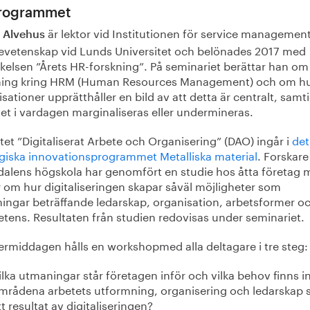
rogrammet
är lektor vid Institutionen för service managemen
 Alvehus
tevetenskap vid Lunds Universitet och belönades 2017 med
kelsen ”Årets HR-forskning”. På seminariet berättar han om
ning kring HRM (Human Resources Management) och om h
sationer upprätthåller en bild av att detta är centralt, samti
et i vardagen marginaliseras eller undermineras.
tet ”Digitaliserat Arbete och Organisering” (DAO) ingår i
det
egiska innovationsprogrammet Metalliska material
. Forskare
dalens högskola har genomfört en studie hos åtta företag
 om hur digitaliseringen skapar såväl möjligheter som
ingar beträffande ledarskap, organisation, arbetsformer o
tens. Resultaten från studien redovisas under seminariet.
termiddagen hålls en workshopmed alla deltagare i tre steg:
ilka utmaningar står företagen inför och vilka behov finns 
mrådena arbetets utformning, organisering och ledarskap
tt resultat av digitaliseringen?