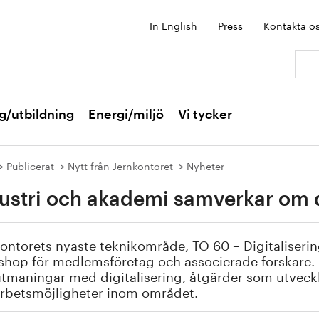
In English
Press
Kontakta o
Sök:
g/utbildning
Energi/miljö
Vi tycker
Publicerat
Nytt från Jernkontoret
Nyheter
ustri och akademi samverkar om d
ontorets nyaste teknikområde, TO 60 – Digitaliseri
hop för medlemsföretag och associerade forskare. Sy
tmaningar med digitalisering, åtgärder som utveck
rbetsmöjligheter inom området.