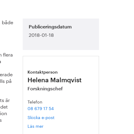
, både
Publiceringsdatum
2018-01-18
 flera
a
ierade
Kontaktperson
lls på
Helena Malmqvist
Forskningschef
ts är
Telefon
 det
08 679 17 54
tion
Skicka e-post
s
Läs mer
om
Helena