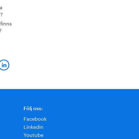
a
n?
finns
?
Följ oss:
Facebook
Linkedin
Youtube