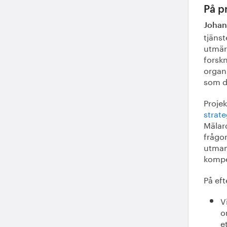
På p
Johan
tjäns
utmär
forsk
organi
som d
Projek
strat
Mälar
frågor
utman
kompe
På ef
V
o
e