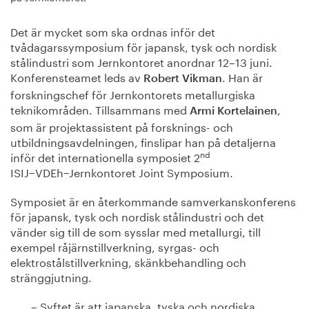
Det är mycket som ska ordnas inför det
tvådagarssymposium för japansk, tysk och nordisk
stålindustri som Jernkontoret anordnar 12–13 juni.
Konferensteamet leds av
. Han är
Robert Vikman
forskningschef för Jernkontorets metallurgiska
teknikområden. Tillsammans med
,
Armi Kortelainen
som är projektassistent på forsknings- och
utbildningsavdelningen, finslipar han på detaljerna
nd
inför det internationella symposiet 2
ISIJ−VDEh−Jernkontoret Joint Symposium.
Symposiet är en återkommande samverkanskonferens
för japansk, tysk och nordisk stålindustri och det
vänder sig till de som sysslar med metallurgi, till
exempel råjärnstillverkning, syrgas- och
elektrostålstillverkning, skänkbehandling och
stränggjutning.
– Syftet är att japanska, tyska och nordiska