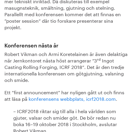
mer tekniskt inriktad. Då diskuteras till exempel
masugnsteknik, smältning, gjutning och stelning.
Parallellt med konferensen kommer det att finnas en
”poster session” där tio forskare presenterar sina
projekt.
Konferensen nästa år
Robert Vikman och Armi Koretelainen är även delaktiga
rd
när Jernkontoret nästa höst arrangerar ”3
Ingot
Casting Rolling Forging, ICRF 2018”. Det är den tredje
internationella konferensen om götgjutning, valsning
och smide.
Ett ”first announcement” har nyligen gått ut och finns
att läsa på
konferensens webbplats, icrf2018.com
.
– ICRF2018 riktar sig till alla i hela världen som
gjuter, valsar och smider göt. De bör redan nu
boka 16–19 oktober 2018 i Stockholm, avslutar
Robert Vikman.