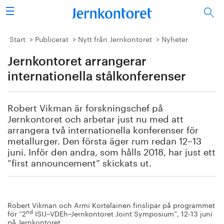
Sök
Stålindustrin
Start
Publicerat
Nytt från Jernkontoret
Nyheter
Jernkontoret arrangerar
Vision 2050
internationella stålkonferenser
Forskning/utbildning
Robert Vikman är forskningschef på
Energi/miljö
Jernkontoret och arbetar just nu med att
arrangera två internationella konferenser för
Vi tycker
metallurger. Den första äger rum redan 12–13
juni. Inför den andra, som hålls 2018, har just ett
”first announcement” skickats ut.
Publicerat
Bildbank
Robert Vikman och Armi Kortelainen finslipar på programmet
nd
Om oss
för ”2
ISIJ−VDEh−Jernkontoret Joint Symposium”, 12-13 juni
på Jernkontoret.