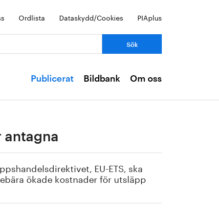
ss
Ordlista
Dataskydd/Cookies
PIAplus
Publicerat
Bildbank
Om oss
r antagna
läppshandelsdirektivet, EU-ETS, ska
nebära ökade kostnader för utsläpp