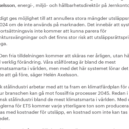
, energi-, miljö- och hållbarhetsdirektör på Jernkonto
xelsson
igt ges möjlighet till att annullera stora mängder utsläppsr
2024 om de inte används på marknaden. Det innebär att sy
fortsättningsvis inte kommer att kunna parera för
ktursvängningar och det finns stor risk att utsläppsrättspr
öga.
Den fria tilldelningen kommer att skäras ner årligen, utan 
ll verklig förändring. Våra stålföretag är bland de mest
imatsamarta i världen, men med det här systemet lönar det
te att gå före, säger Helén Axelsson.
 stålindustri arbetar med att ta fram en klimatfärdplan för 
hur branschen kan gå mot fossilfria processer 2045. Redan i
nsk stålindustri bland de mest klimatsmarta i världen. Med 
eglerna för ETS kommer varje ytterligare ton som producera
as med kostnader för utsläpp, en kostnad som inte kan tas 
edet.