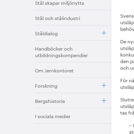
Stål skapar miljönytta
Svensk
Stål och stålindustri
utslä
behövs
Ståldialog
De nya
utsläp
Handböcker och
konku
utbildningskompendier
den p
och u
Om Jernkontoret
För n
Forskning
utsläp
Slutre
Bergshistoria
utsläp
tas fr
I sociala medier
– 
st