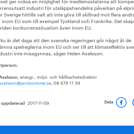
tivet ger också en möjlighet för medlemsstaterna att komp
rensutsatt industri för utsläppshandelns påverkan på elpri
r Sverige hittills valt att inte göra till skillnad mot flera andr
r inom EU som till exempel Tyskland och Frankrike. Det skap
riden konkurrenssituation även inom EU.
Nu är det dags att den svenska regeringen gör något åt de
ämna spelreglerna inom EU och ser till att klimateffektiv sv
dustri inte missgynnas, säger Helen Axelsson.
tperson:
, energi-, miljö- och hållbarhetsdirektör
Axelsson
axelsson@jernkontoret.se
, 08 679 17 39
2017-11-09
Dela
t uppdaterad