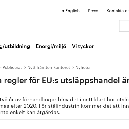
In English
Press
Kontakta o
Sök:
g/utbildning
Energi/miljö
Vi tycker
Publicerat
Nytt från Jernkontoret
Nyheter
 regler för EU:s utsläppshandel ä
 två år av förhandlingar blev det i natt klart hur uts
mas efter 2020. För stålindustrin kommer det att in
nte enkelt kan åtgärdas.