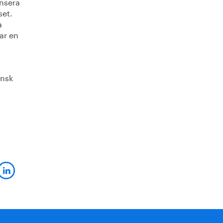
ensera
set.
a
ar en
ensk