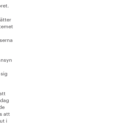
ret.
ätter
stemet
iserna
hänsyn
 sig
att
 dag
de
s att
ut i