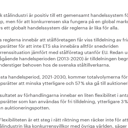
 stålindustri är positiv till ett gemensamt handelssystem f
pp, men för att konkurrensen ska fungera på en global mar
 ett globalt handelssystem där reglerna är lika för alla.
 reglerna innebär att stålföretagen får viss tilldelning av fri
psrätter för att inte ETS ska innebära alltför snedvriden
rrenssituation jämfört med stålföretag utanför EU. Redan 
ågående handelsperioden (2013-2020) är tilldelningen beg
nderstiger behoven hos de svenska ståltillverkarna.
ästa handelsperiod, 2021-2030, kommer totalvolymerna för
psrätter att minska ytterligare och 57 % ska gå till auktioner
sultatet av förhandlingarna innebar en liten flexibilitet i ant
psrätter som kan användas för fri tilldelning, ytterligare 3 
ån auktioneringspotten.
Flexibiliteten är ett steg i rätt riktning men räcker inte för at
ålindustrin lika konkurrensvillkor med övriga världen, säger