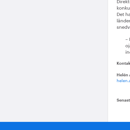
Direk
konkur
Det ha
lände
snedv
– 
oj
in
Kontak
Helén 
helen.
Senas