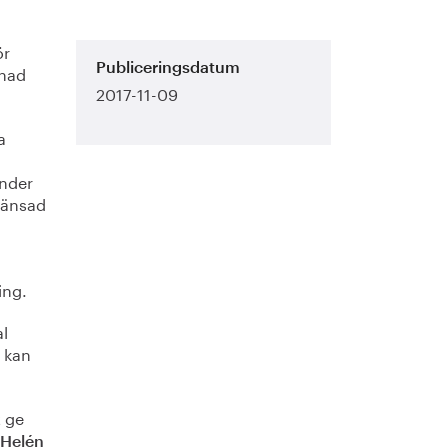
ör
knad
Publiceringsdatum
2017-11-09
a
under
ränsad
ing.
al
% kan
t ge
Helén