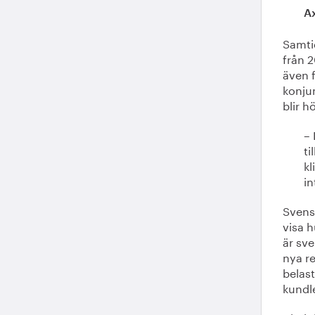
A
Samtid
från 
även 
konjun
blir h
– 
ti
kl
in
Svensk
visa 
är sve
nya r
belast
kundl