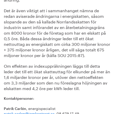
Det är även viktigt att i sammanhanget nämna de
redan aviserade ändringarna i energiskatten, såsom
slopande av den så kallade Norrlandsskatten för
industrin samt införandet av en återbetalningsgräns
om 8000 kronor för de företag som har en elskatt på
0,5 öre. Båda dessa ändringar leder till ett ökat
nettouttag av energiskatt om cirka 300 miljoner kronor
+ 375 miljoner kronor årligen, det vill säga totalt 675
miljoner kronor per år (källa SOU 2015:87).
Om effekten av indexuppräkningen läggs till detta
leder det till ett ökat skatteuttag för elkunder på mer än
1,6 miljarder kronor per år, utöver den nettoeffekten
om 3,3 miljarder som den nu föreslagna höjningen av
elskatten med 4,2 öre per kWh leder till.
Kontaktpersoner:
, energispecialist
Patrik Carlén
patrik.carlen@jernkontoret.se
, 08 679 17 49