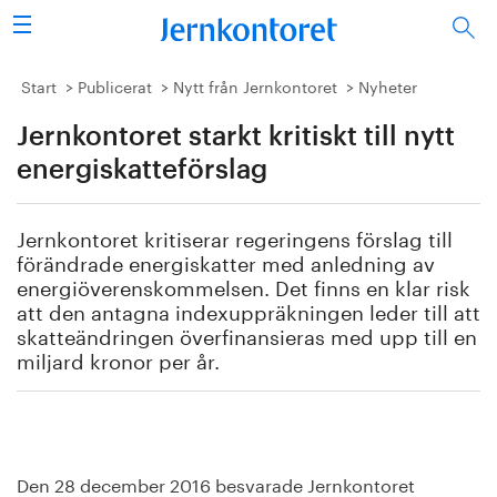
Sök
Stålindustrin
Start
Publicerat
Nytt från Jernkontoret
Nyheter
Jernkontoret starkt kritiskt till nytt
Vision 2050
energiskatteförslag
Forskning/utbildning
Jernkontoret kritiserar regeringens förslag till
Energi/miljö
förändrade energiskatter med anledning av
energiöverenskommelsen. Det finns en klar risk
Vi tycker
att den antagna indexuppräkningen leder till att
skatteändringen överfinansieras med upp till en
miljard kronor per år.
Publicerat
Bildbank
Om oss
Den 28 december 2016 besvarade Jernkontoret