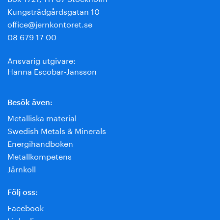
Kungsträdgårdsgatan 10
office@jernkontoret.se
08 679 17 00
Ansvarig utgivare:
Hanna Escobar-Jansson
Besök även:
Metalliska material
Swedish Metals & Minerals
Energihandboken
Metallkompetens
Järnkoll
Följ oss:
Facebook
Linkedin