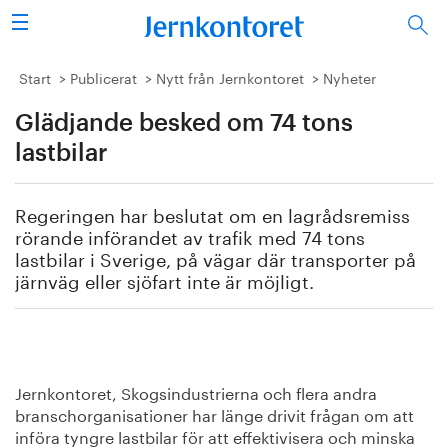
Sök
Stålindustrin
Start
Publicerat
Nytt från Jernkontoret
Nyheter
Glädjande besked om 74 tons
Vision 2050
lastbilar
Forskning/utbildning
Regeringen har beslutat om en lagrådsremiss
Energi/miljö
rörande införandet av trafik med 74 tons
lastbilar i Sverige, på vägar där transporter på
Vi tycker
järnväg eller sjöfart inte är möjligt.
Publicerat
Bildbank
Jernkontoret, Skogsindustrierna och flera andra
branschorganisationer har länge drivit frågan om att
Om oss
införa tyngre lastbilar för att effektivisera och minska