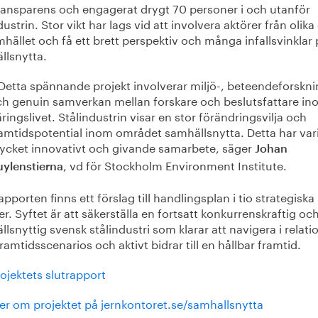
transparens och engagerat drygt 70 personer i och utanför
dustrin. Stor vikt har lags vid att involvera aktörer från olika
hället och få ett brett perspektiv och många infallsvinklar
llsnytta.
Detta spännande projekt involverar miljö-, beteendeforskn
h genuin samverkan mellan forskare och beslutsfattare in
ringslivet. Stålindustrin visar en stor förändringsvilja och
amtidspotential inom området samhällsnytta. Detta har vari
ycket innovativt och givande samarbete, säger
Johan
, vd för Stockholm Environment Institute.
uylenstierna
rapporten finns ett förslag till handlingsplan i tio strategiska
r. Syftet är att säkerställa en fortsatt konkurrenskraftig oc
lsnyttig svensk stålindustri som klarar att navigera i relation
framtidsscenarios och aktivt bidrar till en hållbar framtid.
ojektets slutrapport
er om projektet på jernkontoret.se/samhallsnytta