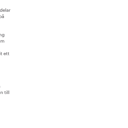
 delar
 på
ing
om
t ett
h
 till