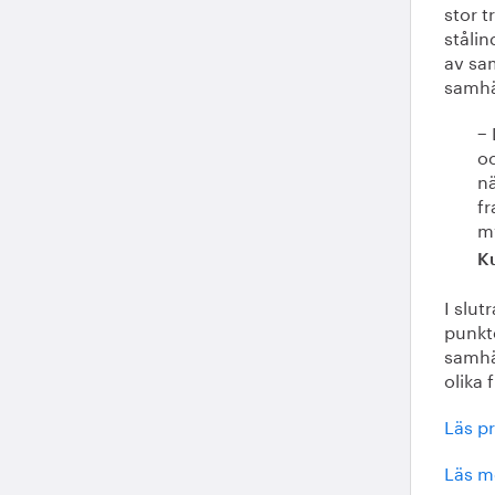
stor 
stålin
av sam
samhä
− 
oc
nä
fr
m
K
I slut
punkte
samhäl
olika 
Läs pr
Läs m