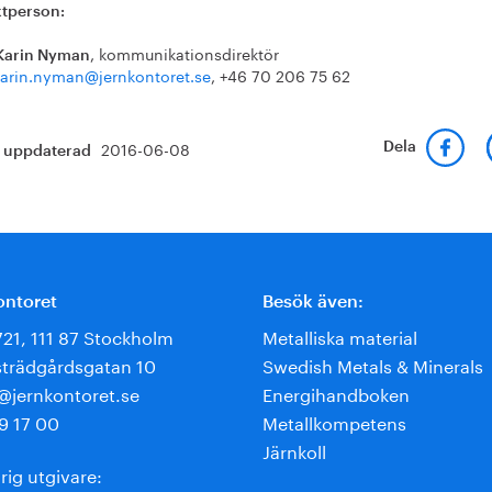
tperson:
, kommunikationsdirektör
Karin Nyman
arin.nyman@jernkontoret.se
, +46 70 206 75 62
2016-06-08
Dela
t uppdaterad
ontoret
Besök även:
721, 111 87 Stockholm
Metalliska material
trädgårdsgatan 10
Swedish Metals & Minerals
e@jernkontoret.se
Energihandboken
9 17 00
Metallkompetens
Järnkoll
rig utgivare: