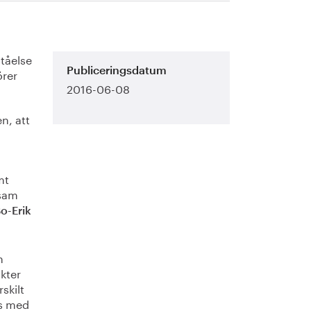
ståelse
örer
Publiceringsdatum
2016-06-08
n, att
mt
nsam
o-Erik
n
ukter
skilt
ts med