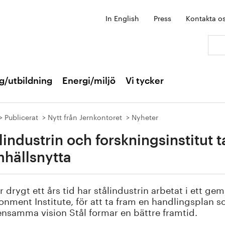
In English
Press
Kontakta o
Sök:
g/utbildning
Energi/miljö
Vi tycker
Publicerat
Nytt från Jernkontoret
Nyheter
lindustrin och forskningsinstitut t
hällsnytta
 drygt ett års tid har stålindustrin arbetat i ett 
onment Institute, för att ta fram en handlingsplan s
nsamma vision Stål formar en bättre framtid.