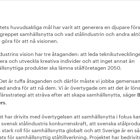
tets huvudsakliga mål har varit att generera en djupare för
egreppet samhällsnytta och vad stålindustrin och andra akt
göra för att nå visionen.
dustrins vision har tre åtaganden: att leda teknikutvecklinge
era och utveckla kreativa individer och att inget annat än
llsnyttiga produkter ska lämna stålföretagen 2050.
Det är tuffa åtaganden och därför måste vi jobba gemensa
d andra för att nå dem. Vi är övertygade om att det är lö
färsstrategi att sträva efter att skapa samhällsnytta, säger
B
.
ers
t har drivits med övertygelsen att samhällsnytta i fokus ka
 svensk stålindustris konkurrenskraft, att svenska stålprod
 stark roll för samhällsnytta globalt och att Sverige är en sär
ats för samhällsnyttig ståltillverkning. Projektet har bedrivi