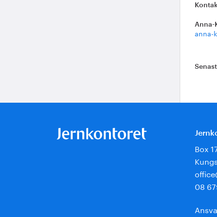
Kontak
Anna-
anna-k
Senas
Jernk
Box 1
Kungs
offic
08 67
Ansva