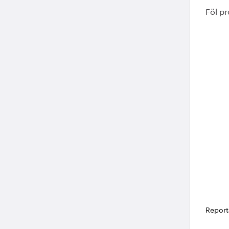
Föl pr
Report