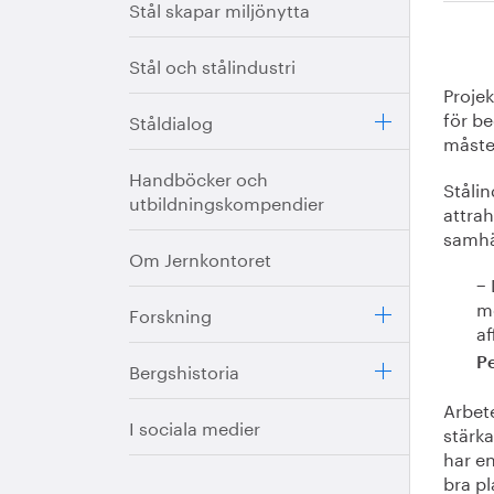
Stål skapar miljönytta
Stål och stålindustri
Projek
för b
Ståldialog
måste 
Handböcker och
Stålin
utbildningskompendier
attrah
samhä
Om Jernkontoret
− 
me
Forskning
af
P
Bergshistoria
Arbete
I sociala medier
stärka
har en
bra pl