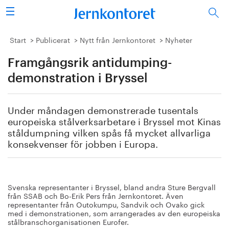
Sök
Stålindustrin
Start
Publicerat
Nytt från Jernkontoret
Nyheter
Framgångsrik antidumping-
Vision 2050
demonstration i Bryssel
Forskning/utbildning
Under måndagen demonstrerade tusentals
Energi/miljö
europeiska stålverksarbetare i Bryssel mot Kinas
ståldumpning vilken spås få mycket allvarliga
Vi tycker
konsekvenser för jobben i Europa.
Publicerat
Svenska representanter i Bryssel, bland andra Sture Bergvall
Bildbank
från SSAB och Bo-Erik Pers från Jernkontoret. Även
representanter från Outokumpu, Sandvik och Ovako gick
med i demonstrationen, som arrangerades av den europeiska
Om oss
stålbranschorganisationen Eurofer.