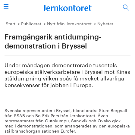
Sök
Stålindustrin
Start
Publicerat
Nytt från Jernkontoret
Nyheter
Framgångsrik antidumping-
Vision 2050
demonstration i Bryssel
Forskning/utbildning
Under måndagen demonstrerade tusentals
Energi/miljö
europeiska stålverksarbetare i Bryssel mot Kinas
ståldumpning vilken spås få mycket allvarliga
Vi tycker
konsekvenser för jobben i Europa.
Publicerat
Svenska representanter i Bryssel, bland andra Sture Bergvall
Bildbank
från SSAB och Bo-Erik Pers från Jernkontoret. Även
representanter från Outokumpu, Sandvik och Ovako gick
med i demonstrationen, som arrangerades av den europeiska
Om oss
stålbranschorganisationen Eurofer.