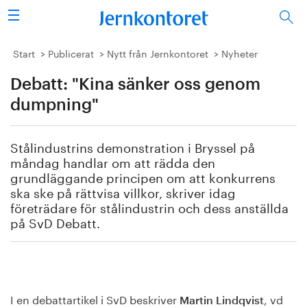
Sök
Stålindustrin
Start
Publicerat
Nytt från Jernkontoret
Nyheter
Debatt: "Kina sänker oss genom
Vision 2050
dumpning"
Forskning/utbildning
Stålindustrins demonstration i Bryssel på
Energi/miljö
måndag handlar om att rädda den
grundläggande principen om att konkurrens
Vi tycker
ska ske på rättvisa villkor, skriver idag
företrädare för stålindustrin och dess anställda
på SvD Debatt.
Publicerat
Bildbank
Om oss
I en debattartikel i SvD beskriver
, vd
Martin Lindqvist