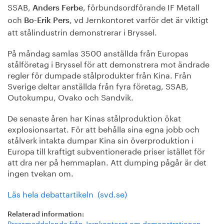
SSAB,
, förbundsordförande IF Metall
Anders Ferbe
och
, vd Jernkontoret varför det är viktigt
Bo-Erik Pers
att stålindustrin demonstrerar i Bryssel.
På måndag samlas 3500 anställda från Europas
stålföretag i Bryssel för att demonstrera mot ändrade
regler för dumpade stålprodukter från Kina. Från
Sverige deltar anställda från fyra företag, SSAB,
Outokumpu, Ovako och Sandvik.
De senaste åren har Kinas stålproduktion ökat
explosionsartat. För att behålla sina egna jobb och
stålverk intakta dumpar Kina sin överproduktion i
Europa till kraftigt subventionerade priser istället för
att dra ner på hemmaplan. Att dumping pågår är det
ingen tvekan om.
Läs hela debattartikeln (svd.se)
Relaterad information:
Pressmeddelande från Jernkontoret om demonstrationen,