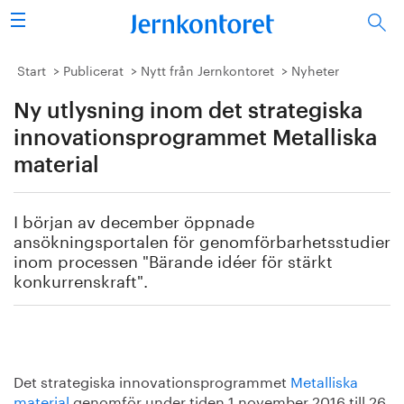
Sök
Stålindustrin
Start
Publicerat
Nytt från Jernkontoret
Nyheter
Ny utlysning inom det strategiska
Vision 2050
innovationsprogrammet Metalliska
Forskning/utbildning
material
Energi/miljö
I början av december öppnade
ansökningsportalen för genomförbarhetsstudier
Vi tycker
inom processen "Bärande idéer för stärkt
konkurrenskraft".
Publicerat
Bildbank
Det strategiska innovationsprogrammet
Metalliska
Om oss
material
genomför under tiden 1 november 2016 till 26