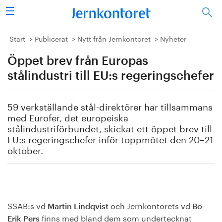
Sök
Stålindustrin
Start
Publicerat
Nytt från Jernkontoret
Nyheter
Öppet brev från Europas
Vision 2050
stålindustri till EU:s regeringschefer
Forskning/utbildning
59 verkställande stål-direktörer har tillsammans
Energi/miljö
med Eurofer, det europeiska
stålindustriförbundet, skickat ett öppet brev till
Vi tycker
EU:s regeringschefer inför toppmötet den 20–21
oktober.
Publicerat
Bildbank
SSAB:s vd
och Jernkontorets vd
Martin Lindqvist
Bo-
Om oss
finns med bland dem som undertecknat
Erik Pers