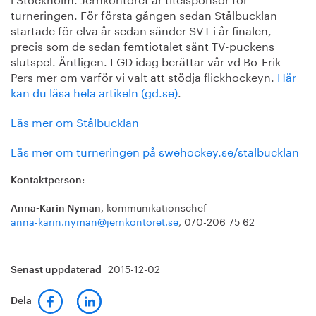
turneringen. För första gången sedan Stålbucklan
startade för elva år sedan sänder SVT i år finalen,
precis som de sedan femtiotalet sänt TV-puckens
slutspel. Äntligen. I GD idag berättar vår vd Bo-Erik
Pers mer om varför vi valt att stödja flickhockeyn.
Här
kan du läsa hela artikeln (gd.se)
.
Läs mer om Stålbucklan
Läs mer om turneringen på swehockey.se/stalbucklan
Kontaktperson:
, kommunikationschef
Anna-Karin Nyman
anna-karin.nyman@jernkontoret.se
, 070-206 75 62
2015-12-02
Senast uppdaterad
Dela