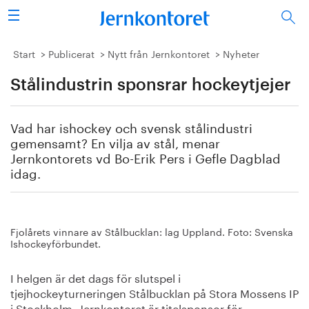
Sök
Stålindustrin
Start
Publicerat
Nytt från Jernkontoret
Nyheter
Stålindustrin sponsrar hockeytjejer
Vision 2050
Forskning/utbildning
Vad har ishockey och svensk stålindustri
gemensamt? En vilja av stål, menar
Energi/miljö
Jernkontorets vd Bo-Erik Pers i Gefle Dagblad
idag.
Vi tycker
Publicerat
Fjolårets vinnare av Stålbucklan: lag Uppland. Foto: Svenska
Ishockeyförbundet.
Bildbank
I helgen är det dags för slutspel i
tjejhockeyturneringen Stålbucklan på Stora Mossens IP
Om oss
i Stockholm. Jernkontoret är titelsponsor för