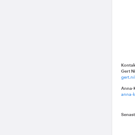
Kontak
Gert N
gert.n
Anna-
anna-k
Senas