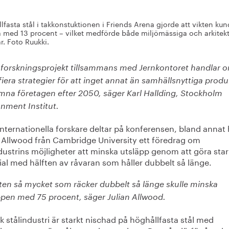
lfasta stål i takkonstuktionen i Friends Arena gjorde att vikten ku
 med 13 procent – vilket medförde både miljömässiga och arkitek
r. Foto Ruukki.
t forskningsprojekt tillsammans med Jernkontoret handlar o
fiera strategier för att inget annat än samhällsnyttiga produ
ämna företagen efter 2050, säger Karl Hallding, Stockholm
nment Institut.
internationella forskare deltar på konferensen, bland annat 
n Allwood från Cambridge University ett föredrag om
dustrins möjligheter att minska utsläpp genom att göra sta
al med hälften av råvaran som håller dubbelt så länge.
ften så mycket som räcker dubbelt så länge skulle minska
ppen med 75 procent, säger Julian Allwood.
 stålindustri är starkt nischad på höghållfasta stål med