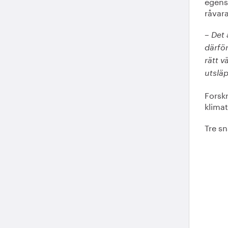
egens
råvara
– Det 
därför
rätt v
utsläp
Forsk
klimat
Tre sn