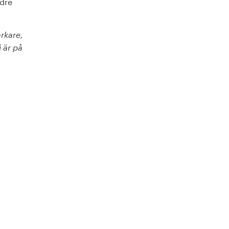
ndre
arkare,
i är på