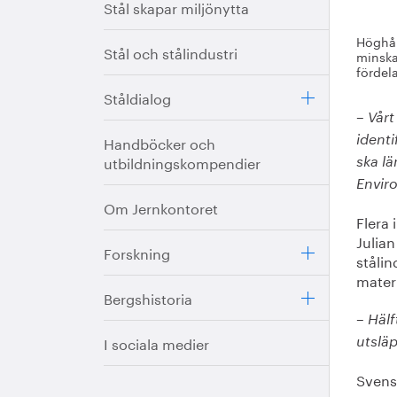
Stål skapar miljönytta
Höghål
Stål och stålindustri
minska
fördela
Ståldialog
– Vår
Handböcker och
identi
utbildningskompendier
ska l
Enviro
Om Jernkontoret
Flera 
Julia
Forskning
stålin
materi
Bergshistoria
– Häl
I sociala medier
utslä
Svensk