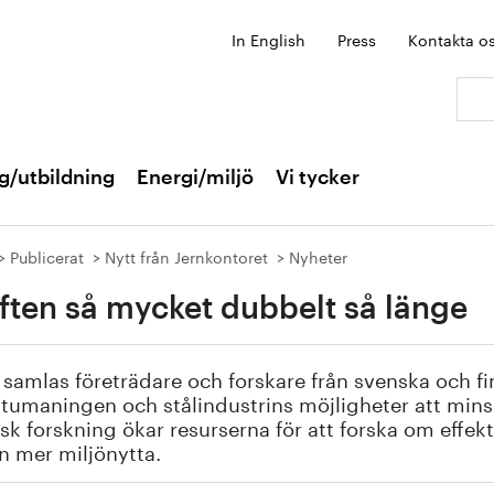
In English
Press
Kontakta o
Sök:
g/utbildning
Energi/miljö
Vi tycker
Publicerat
Nytt från Jernkontoret
Nyheter
ften så mycket dubbelt så länge
 samlas företrädare och forskare från svenska och fin
atumaningen och stålindustrins möjligheter att mi
sk forskning ökar resurserna för att forska om effe
n mer miljönytta.