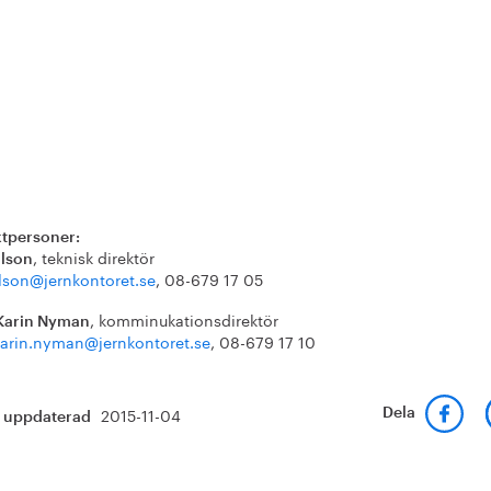
tpersoner:
, teknisk direktör
ilson
ilson@jernkontoret.se
, 08-679 17 05
, komminukationsdirektör
Karin Nyman
arin.nyman@jernkontoret.se
, 08-679 17 10
2015-11-04
Dela
t uppdaterad