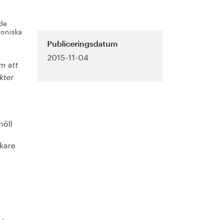
nde
toniska
Publiceringsdatum
2015-11-04
m att
kter
höll
rkare