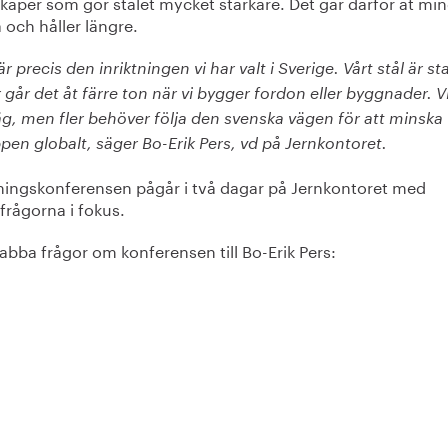
kaper som gör stålet mycket starkare. Det går därför åt mi
 och håller längre.
är precis den inriktningen vi har valt i Sverige. Vårt stål är st
 går det åt färre ton när vi bygger fordon eller byggnader. V
äg, men fler behöver följa den svenska vägen för att minska
pen globalt, säger Bo-Erik Pers, vd på Jernkontoret.
ningskonferensen pågår i två dagar på Jernkontoret med
frågorna i fokus.
abba frågor om konferensen till Bo-Erik Pers: