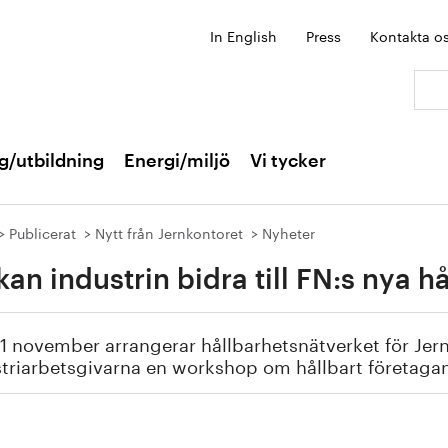
In English
Press
Kontakta o
Sök:
g/utbildning
Energi/miljö
Vi tycker
Publicerat
Nytt från Jernkontoret
Nyheter
kan industrin bidra till FN:s nya 
1 november arrangerar hållbarhetsnätverket för Jer
triarbetsgivarna en workshop om hållbart företaga