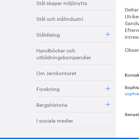
Stål skapar miljönytta
Delta
Utrik
Stål och stålindustri
Sandv
Efter
Ståldialog
intre
Observ
Handböcker och
utbildningskompendier
Om Jernkontoret
Kontak
Forskning
Sophie
sophie
Bergshistoria
Senas
I sociala medier