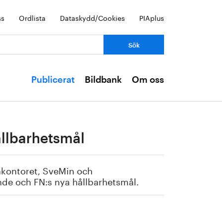
ss
Ordlista
Dataskydd/Cookies
PIAplus
Publicerat
Bildbank
Om oss
hållbarhetsmål
nkontoret, SveMin och
nde och FN:s nya hållbarhetsmål.