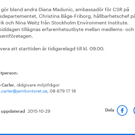
r gör bland andra Diana Madunic, ambassadör för CSR på
esdepartementet, Christina Båge-Friborg, hållbarhetschef p
ik och Nina Weitz från Stockholm Environment Institute.
middagen tillägnas erfarenhetsutbyte mellan medlems- och
ssentföretagen.
era att starttiden är tidigarelagd till kl. 09.00.
tperson:
, rådgivare miljöfrågor
 Carler
.carler@jernkontoret.se
, 08-679 17 18
2015-10-29
Dela
t uppdaterad