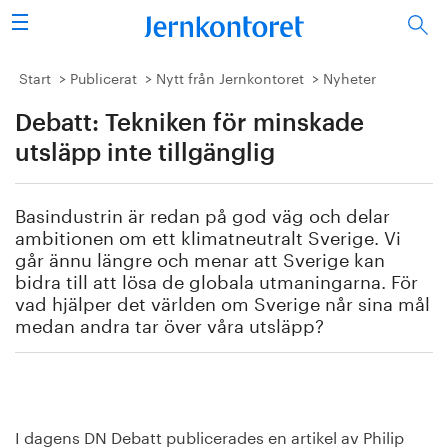
Sök
Stålindustrin
Start
Publicerat
Nytt från Jernkontoret
Nyheter
Debatt: Tekniken för minskade
Vision 2050
utsläpp inte tillgänglig
Forskning/utbildning
Basindustrin är redan på god väg och delar
Energi/miljö
ambitionen om ett klimatneutralt Sverige. Vi
går ännu längre och menar att Sverige kan
Vi tycker
bidra till att lösa de globala utmaningarna. För
vad hjälper det världen om Sverige når sina mål
medan andra tar över våra utsläpp?
Publicerat
Bildbank
Om oss
I dagens DN Debatt publicerades en artikel av Philip