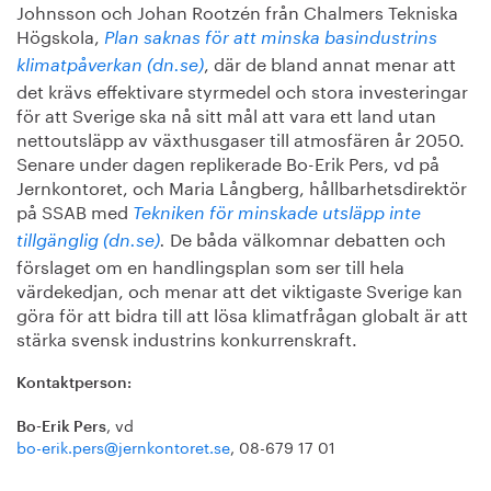
Johnsson och Johan Rootzén från Chalmers Tekniska
Högskola,
Plan saknas för att minska basindustrins
, där de bland annat menar att
klimatpåverkan (dn.se)
det krävs effektivare styrmedel och stora investeringar
för att Sverige ska nå sitt mål att vara ett land utan
nettoutsläpp av växthusgaser till atmosfären år 2050.
Senare under dagen replikerade Bo-Erik Pers, vd på
Jernkontoret, och Maria Långberg, hållbarhetsdirektör
på SSAB med
Tekniken för minskade utsläpp inte
De båda välkomnar debatten och
tillgänglig (dn.se)
.
förslaget om en handlingsplan som ser till hela
värdekedjan, och menar att det viktigaste Sverige kan
göra för att bidra till att lösa klimatfrågan globalt är att
stärka svensk industrins konkurrenskraft.
Kontaktperson:
, vd
Bo-Erik Pers
bo-erik.pers@jernkontoret.se
, 08-679 17 01