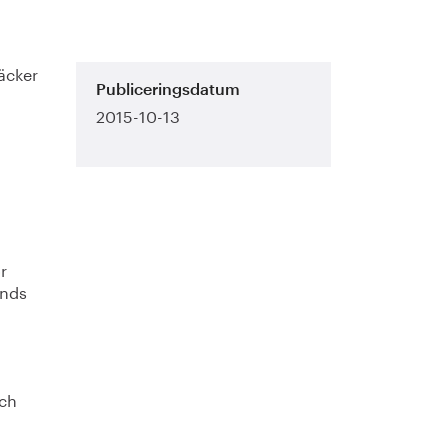
täcker
Publiceringsdatum
2015-10-13
r
änds
och