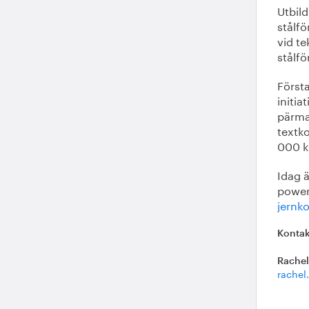
Utbild
stålf
vid t
stålf
Först
initia
pärmar
textk
000 k
Idag 
power
jernk
Kontak
Rachel
rachel