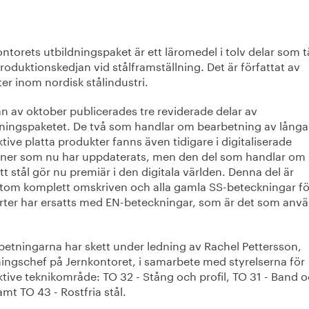
ntorets utbildningspaket är ett läromedel i tolv delar som 
roduktionskedjan vid stålframställning. Det är författat av
er inom nordisk stålindustri.
an av oktober publicerades tre reviderade delar av
dningspaketet. De två som handlar om bearbetning av långa
tive platta produkter fanns även tidigare i digitaliserade
oner som nu har uppdaterats, men den del som handlar om
itt stål gör nu premiär i den digitala världen. Denna del är
tom komplett omskriven och alla gamla SS-beteckningar fö
orter har ersatts med EN-beteckningar, som är det som anv
etningarna har skett under ledning av Rachel Pettersson,
ningschef på Jernkontoret, i samarbete med styrelserna för
tive teknikområde: TO 32 - Stång och profil, TO 31 - Band 
amt TO 43 - Rostfria stål.