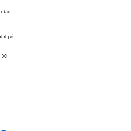
ändas
let på
a 30