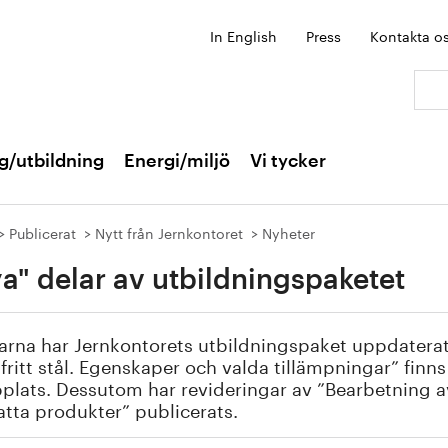
In English
Press
Kontakta o
Sök:
g/utbildning
Energi/miljö
Vi tycker
Publicerat
Nytt från Jernkontoret
Nyheter
a" delar av utbildningspaketet
arna har Jernkontorets utbildningspaket uppdatera
fritt stål. Egenskaper och valda tillämpningar” finn
lats. Dessutom har revideringar av ”Bearbetning a
atta produkter” publicerats.