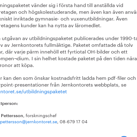
ningspaketet vänder sig i första hand till anställda vid
öretagen och högskolestuderande, men även kan även anv
ekniskt inriktade gymnasie- och vuxenutbildningar. Även
öretagens kunder kan ha nytta av läromedlet.
a utgåvan av utbildningspaketet publicerades under 1990-ta
tiv av Jernkontorets fullmäktige. Paketet omfattade då tolv
, där varje pärm innehöll ett fyrtiotal OH-bilder och ett
ompen¬dium. I sin helhet kostade paketet på den tiden när
ronor att köpa.
är kan den som önskar kostnadsfritt ladda hem pdf-filer och
point-presentationer från Jernkontorets webbplats, se
ontoret.se/utbildningspaketet
tperson:
, forskningschef
 Pettersson
.pettersson@jernkontoret.se
, 08-679 17 04