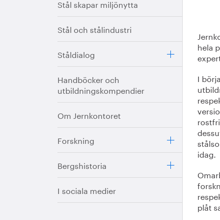
Stål skapar miljönytta
Stål och stålindustri
Jernko
hela p
Ståldialog
expert
I börj
Handböcker och
utbil
utbildningskompendier
respek
versi
Om Jernkontoret
rostfr
dessu
Forskning
ståls
idag.
Bergshistoria
Omarb
forsk
I sociala medier
respek
plåt s