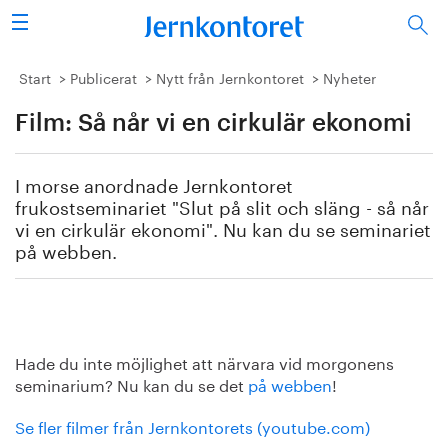
Sök
Stålindustrin
Start
Publicerat
Nytt från Jernkontoret
Nyheter
Film: Så når vi en cirkulär ekonomi
Vision 2050
Forskning/utbildning
I morse anordnade Jernkontoret
frukostseminariet "Slut på slit och släng - så når
Energi/miljö
vi en cirkulär ekonomi". Nu kan du se seminariet
på webben.
Vi tycker
Publicerat
Hade du inte möjlighet att närvara vid morgonens
Bildbank
seminarium? Nu kan du se det
på webben
!
Om oss
Se fler filmer från Jernkontorets (youtube.com)