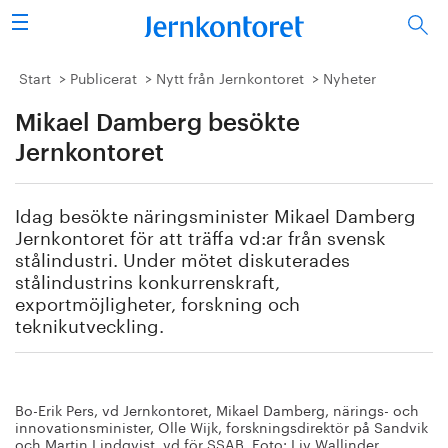
Sök
Stålindustrin
Start
Publicerat
Nytt från Jernkontoret
Nyheter
Mikael Damberg besökte
Vision 2050
Jernkontoret
Forskning/utbildning
Idag besökte näringsminister Mikael Damberg
Energi/miljö
Jernkontoret för att träffa vd:ar från svensk
stålindustri. Under mötet diskuterades
Vi tycker
stålindustrins konkurrenskraft,
exportmöjligheter, forskning och
teknikutveckling.
Publicerat
Bildbank
Bo-Erik Pers, vd Jernkontoret, Mikael Damberg, närings- och
Om oss
innovationsminister, Olle Wijk, forskningsdirektör på Sandvik
och Martin Lindqvist, vd för SSAB. Foto: Liv Wallinder.