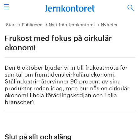
Sök
Stålindustrin
Start
Publicerat
Nytt från Jernkontoret
Nyheter
Frukost med fokus på cirkulär
Vision 2050
ekonomi
Forskning/utbildning
Den 6 oktober bjuder vi in till frukostmöte för
Energi/miljö
samtal om framtidens cirkulära ekonomi.
Stålindustrin återvinner 90 procent av sina
Vi tycker
produkter redan idag, men hur nås en cirkulär
ekonomi i hela förädlingskedjan och i alla
branscher?
Publicerat
Bildbank
Om oss
Slut på slit och släng