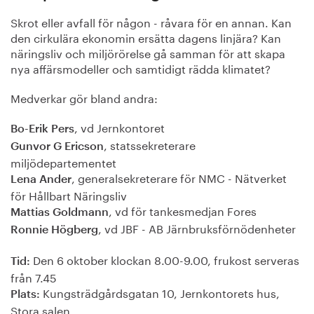
Skrot eller avfall för någon - råvara för en annan. Kan
den cirkulära ekonomin ersätta dagens linjära? Kan
näringsliv och miljörörelse gå samman för att skapa
nya affärsmodeller och samtidigt rädda klimatet?
Medverkar gör bland andra:
, vd Jernkontoret
Bo-Erik Pers
, statssekreterare
Gunvor G Ericson
miljödepartementet
, generalsekreterare för NMC - Nätverket
Lena Ander
för Hållbart Näringsliv
, vd för tankesmedjan Fores
Mattias Goldmann
, vd JBF - AB Järnbruksförnödenheter
Ronnie Högberg
Den 6 oktober klockan 8.00-9.00, frukost serveras
Tid:
från 7.45
Kungsträdgårdsgatan 10, Jernkontorets hus,
Plats:
Stora salen