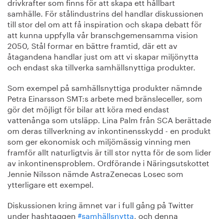
drivkrafter som finns för att skapa ett hållbart
samhälle. För stålindustrins del handlar diskussionen
till stor del om att få inspiration och skapa debatt för
att kunna uppfylla vår branschgemensamma vision
2050, Stål formar en bättre framtid, där ett av
åtagandena handlar just om att vi skapar miljönytta
och endast ska tillverka samhällsnyttiga produkter.
Som exempel på samhällsnyttiga produkter nämnde
Petra Einarsson SMT:s arbete med bränsleceller, som
gör det möjligt för bilar att köra med endast
vattenånga som utsläpp. Lina Palm från SCA berättade
om deras tillverkning av inkontinensskydd - en produkt
som ger ekonomisk och miljömässig vinning men
framför allt naturligtvis är till stor nytta för de som lider
av inkontinensproblem. Ordförande i Näringsutskottet
Jennie Nilsson nämde AstraZenecas Losec som
ytterligare ett exempel.
Diskussionen kring ämnet var i full gång på Twitter
under hashtaggen
#samhällsnytta
, och denna