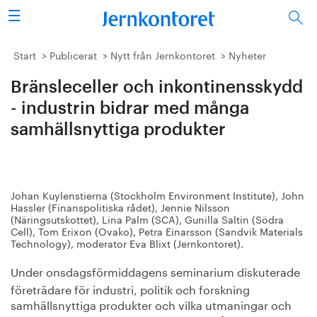
Sök
Stålindustrin
Start
Publicerat
Nytt från Jernkontoret
Nyheter
Bränsleceller och inkontinensskydd
Vision 2050
- industrin bidrar med många
Forskning/utbildning
samhällsnyttiga produkter
Energi/miljö
Vi tycker
Johan Kuylenstierna (Stockholm Environment Institute), John
Hassler (Finanspolitiska rådet), Jennie Nilsson
(Näringsutskottet), Lina Palm (SCA), Gunilla Saltin (Södra
Publicerat
Cell), Tom Erixon (Ovako), Petra Einarsson (Sandvik Materials
Technology), moderator Eva Blixt (Jernkontoret).
Bildbank
Under onsdagsförmiddagens seminarium
diskuterade
företrädare för industri, politik och forskning
Om oss
samhällsnyttiga produkter och vilka utmaningar och