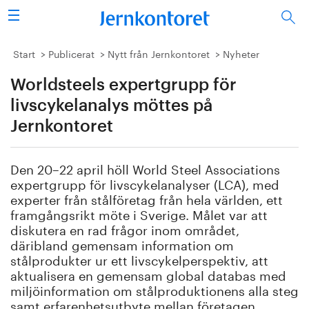
Sök
Stålindustrin
Start
Publicerat
Nytt från Jernkontoret
Nyheter
Worldsteels expertgrupp för
Vision 2050
livscykelanalys möttes på
Forskning/utbildning
Jernkontoret
Energi/miljö
Den 20–22 april höll World Steel Associations
expertgrupp för livscykelanalyser (LCA), med
Vi tycker
experter från stålföretag från hela världen, ett
framgångsrikt möte i Sverige. Målet var att
Publicerat
diskutera en rad frågor inom området,
däribland gemensam information om
stålprodukter ur ett livscykelperspektiv, att
Bildbank
aktualisera en gemensam global databas med
miljöinformation om stålproduktionens alla steg
Om oss
samt erfarenhetsutbyte mellan företagen.