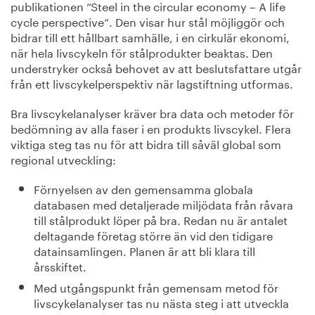
publikationen ”Steel in the circular economy – A life
cycle perspective”. Den visar hur stål möjliggör och
bidrar till ett hållbart samhälle, i en cirkulär ekonomi,
när hela livscykeln för stålprodukter beaktas. Den
understryker också behovet av att beslutsfattare utgår
från ett livscykelperspektiv när lagstiftning utformas.
Bra livscykelanalyser kräver bra data och metoder för
bedömning av alla faser i en produkts livscykel. Flera
viktiga steg tas nu för att bidra till såväl global som
regional utveckling:
Förnyelsen av den gemensamma globala
databasen med detaljerade miljödata från råvara
till stålprodukt löper på bra. Redan nu är antalet
deltagande företag större än vid den tidigare
datainsamlingen. Planen är att bli klara till
årsskiftet.
Med utgångspunkt från gemensam metod för
livscykelanalyser tas nu nästa steg i att utveckla