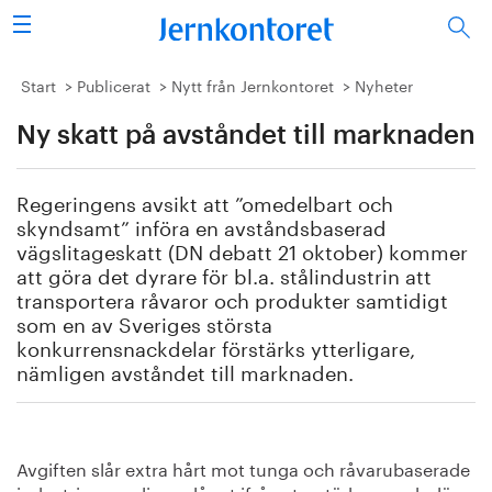
Sök
Stålindustrin
Start
Publicerat
Nytt från Jernkontoret
Nyheter
Ny skatt på avståndet till marknaden
Vision 2050
Forskning/utbildning
Regeringens avsikt att ”omedelbart och
skyndsamt” införa en avståndsbaserad
Energi/miljö
vägslitageskatt (DN debatt 21 oktober) kommer
att göra det dyrare för bl.a. stålindustrin att
transportera råvaror och produkter samtidigt
Vi tycker
som en av Sveriges största
konkurrensnackdelar förstärks ytterligare,
Publicerat
nämligen avståndet till marknaden.
Bildbank
Om oss
Avgiften slår extra hårt mot tunga och råvarubaserade
industrier som ligger långt ifrån storstäderna och där