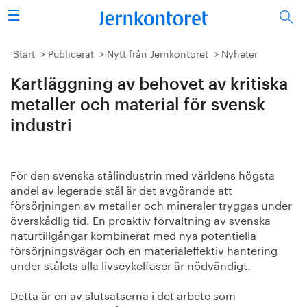
Sök
Stålindustrin
Start
Publicerat
Nytt från Jernkontoret
Nyheter
Kartläggning av behovet av kritiska
Vision 2050
metaller och material för svensk
Forskning/utbildning
industri
Energi/miljö
För den svenska stålindustrin med världens högsta
Vi tycker
andel av legerade stål är det avgörande att
försörjningen av metaller och mineraler tryggas under
överskådlig tid. En proaktiv förvaltning av svenska
Publicerat
naturtillgångar kombinerat med nya potentiella
försörjningsvägar och en materialeffektiv hantering
Bildbank
under stålets alla livscykelfaser är nödvändigt.
Om oss
Detta är en av slutsatserna i det arbete som