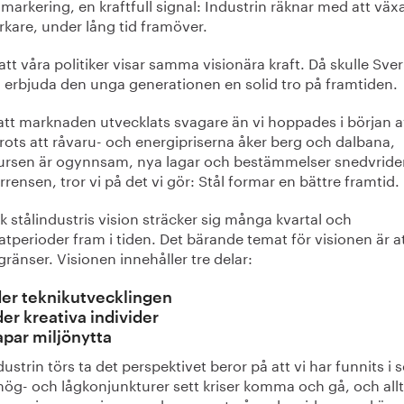
 markering, en kraftfull signal: Industrin räknar med att väx
arkare, under lång tid framöver.
l att våra politiker visar samma visionära kraft. Då skulle Sve
 erbjuda den unga generationen en solid tro på framtiden.
 att marknaden utvecklats svagare än vi hoppades i början 
trots att råvaru- och energipriserna åker berg och dalbana,
ursen är ogynnsam, nya lagar och bestämmelser snedvride
rensen, tror vi på det vi gör: Stål formar en bättre framtid.
 stålindustris vision sträcker sig många kvartal och
perioder fram i tiden. Det bärande temat för visionen är a
 gränser. Visionen innehåller tre delar:
der teknikutvecklingen
der kreativa individer
apar miljönytta
dustrin törs ta det perspektivet beror på att vi har funnits i s
hög- och lågkonjunkturer sett kriser komma och gå, och allt
ts navigera oss igenom, komma ut på andra sidan, med än s