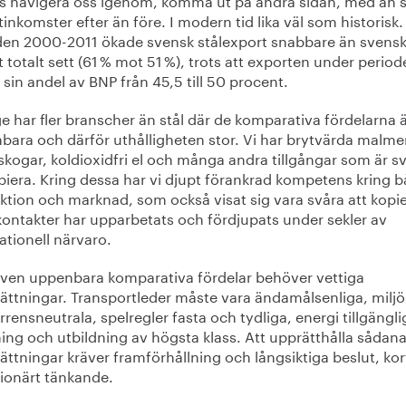
inkomster efter än före. I modern tid lika väl som historisk. 
den 2000-2011 ökade svensk stålexport snabbare än svens
 totalt sett (61 % mot 51 %), trots att exporten under perio
sin andel av BNP från 45,5 till 50 procent.
e har fler branscher än stål där de komparativa fördelarna 
bara och därför uthålligheten stor. Vi har brytvärda malme
skogar, koldioxidfri el och många andra tillgångar som är s
piera. Kring dessa har vi djupt förankrad kompetens kring 
ktion och marknad, som också visat sig vara svåra att kopie
ontakter har upparbetats och fördjupats under sekler av
ationell närvaro.
ven uppenbara komparativa fördelar behöver vettiga
sättningar. Transportleder måste vara ändamålsenliga, milj
rensneutrala, spelregler fasta och tydliga, energi tillgängl
ing och utbildning av högsta klass. Att upprätthålla sådan
ättningar kräver framförhållning och långsiktiga beslut, kor
sionärt tänkande.