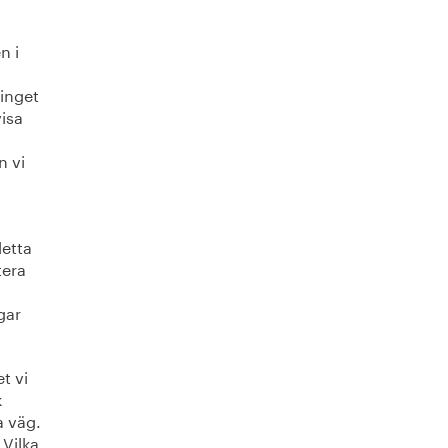
n i
 inget
isa
n vi
detta
tera
gar
t vi
k
a väg.
 Vilka