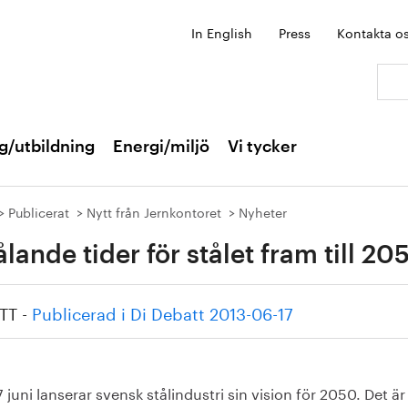
In English
Press
Kontakta o
Sök:
g/utbildning
Energi/miljö
Vi tycker
Publicerat
Nytt från Jernkontoret
Nyheter
ålande tider för stålet fram till 20
TT -
Publicerad i Di Debatt 2013-06-17
 juni lanserar svensk stålindustri sin vision för 2050. Det är