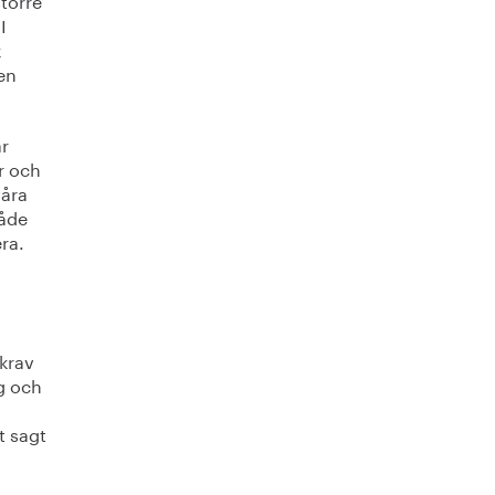
I
k
den
är
r och
våra
både
ra.
ökrav
ig och
a
t sagt