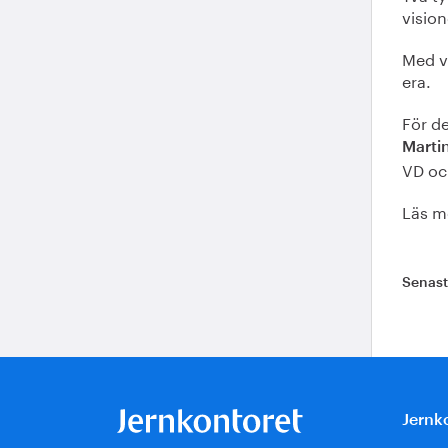
vision
Med vi
era.
För de
Marti
VD oc
Läs m
Senas
Jernk