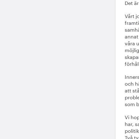
Det är
Vårt j
framt
samhäl
annat
våra 
möjlig
skapar
förhå
Inners
och hä
att st
proble
som b
Vi hop
har, s
politi
Två ty