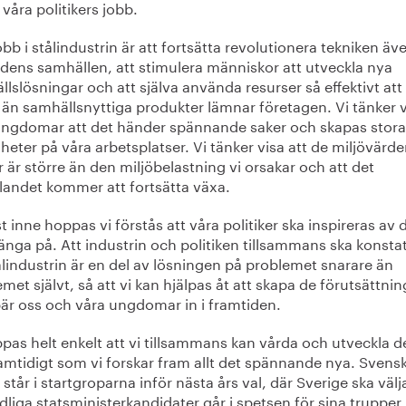
 våra politikers jobb.
obb i stålindustrin är att fortsätta revolutionera tekniken äve
idens samhällen, att stimulera människor att utveckla nya
lslösningar och att själva använda resurser så effektivt att
 än samhällsnyttiga produkter lämnar företagen. Vi tänker v
ungdomar att det händer spännande saker och skapas stora
heter på våra arbetsplatser. Vi tänker visa att de miljövärde
 är större än den miljöbelastning vi orsakar och att det
llandet kommer att fortsätta växa.
t inne hoppas vi förstås att våra politiker ska inspireras av 
nga på. Att industrin och politiken tillsammans ska konsta
ålindustrin är en del av lösningen på problemet snarare än
met självt, så att vi kan hjälpas åt att skapa de förutsättnin
är oss och våra ungdomar in i framtiden.
pas helt enkelt att vi tillsammans kan vårda och utveckla de
amtidigt som vi forskar fram allt det spännande nya. Svens
k står i startgroparna inför nästa års val, där Sverige ska välj
dliga statsministerkandidater går i spetsen för sina trupper.