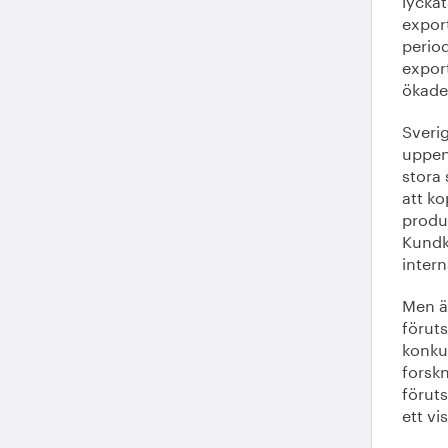
export
perio
export
ökade 
Sverig
uppen
stora 
att ko
produ
Kundk
intern
Men ä
förut
konkur
forskn
föruts
ett vi