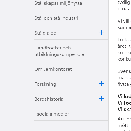
tydlig
Stål skapar miljönytta
bli st
Stål och stålindustri
Vi vil
kunna
Ståldialog
Trots
året, 
Handböcker och
kronk
utbildningskompendier
konkur
Om Jernkontoret
Svensk
mandat
Forskning
flytta
Vi le
Bergshistoria
Vi fö
Vi sk
I sociala medier
Att in
mött 
lycka