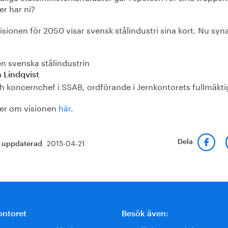
er har ni?
sionen för 2050 visar svensk stålindustri sina kort. Nu syna
n svenska stålindustrin
n Lindqvist
h koncernchef i SSAB, ordförande i Jernkontorets fullmäkti
er om visionen
här
.
2015-04-21
Dela
t uppdaterad
ontoret
Besök även: