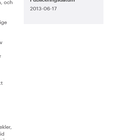
a, och
Publiceringsdatum
2013-06-17
rige
av
r
tt
ekler,
id
törre