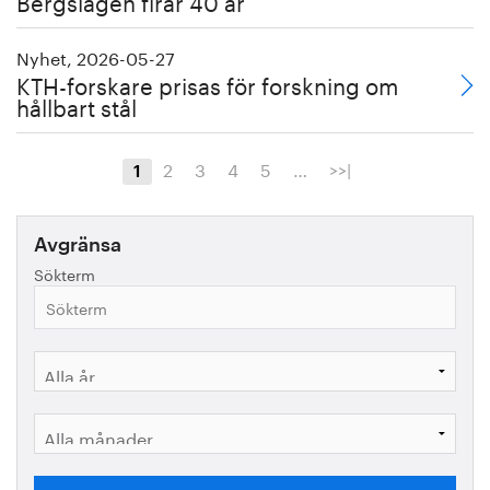
Bergslagen firar 40 år
Nyhet, 2026-05-27
KTH-forskare prisas för forskning om
hållbart stål
2
3
4
5
…
>>|
1
Avgränsa
Sökterm