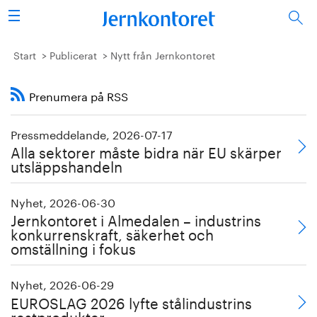
Sök
Stålindustrin
Start
Publicerat
Nytt från Jernkontoret
Vision 2050
Prenumera på RSS
Forskning/utbildning
Pressmeddelande, 2026-07-17
Alla sektorer måste bidra när EU skärper
Energi/miljö
utsläppshandeln
Vi tycker
Nyhet, 2026-06-30
Jernkontoret i Almedalen – industrins
Publicerat
konkurrenskraft, säkerhet och
omställning i fokus
Bildbank
Nyhet, 2026-06-29
EUROSLAG 2026 lyfte stålindustrins
Om oss
restprodukter