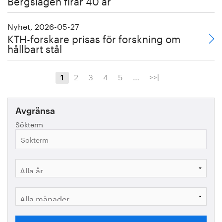
Bergslagen firar 40 år
Nyhet, 2026-05-27
KTH-forskare prisas för forskning om
hållbart stål
2
3
4
5
…
>>|
1
Avgränsa
Sökterm