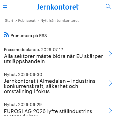
Sök
Stålindustrin
Start
Publicerat
Nytt från Jernkontoret
Vision 2050
Prenumera på RSS
Forskning/utbildning
Pressmeddelande, 2026-07-17
Alla sektorer måste bidra när EU skärper
Energi/miljö
utsläppshandeln
Vi tycker
Nyhet, 2026-06-30
Jernkontoret i Almedalen – industrins
Publicerat
konkurrenskraft, säkerhet och
omställning i fokus
Bildbank
Nyhet, 2026-06-29
EUROSLAG 2026 lyfte stålindustrins
Om oss
restprodukter