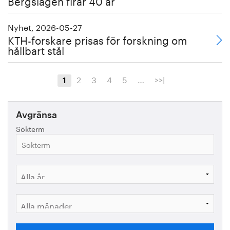
Bergslagen firar 40 år
Nyhet, 2026-05-27
KTH-forskare prisas för forskning om
hållbart stål
2
3
4
5
…
>>|
1
Avgränsa
Sökterm