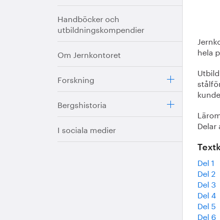
Handböcker och
utbildningskompendier
Jernko
hela p
Om Jernkontoret
Utbild
Forskning
stålf
kunde
Bergshistoria
Lärome
Delar 
I sociala medier
Textk
Del 1
Del 2
Del 3
Del 4
Del 5
Del 6 