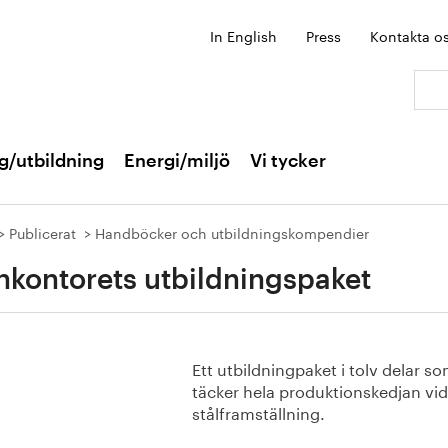
In English
Press
Kontakta o
Sök:
g/utbildning
Energi/miljö
Vi tycker
Publicerat
Handböcker och utbildningskompendier
nkontorets utbildningspaket
Ett utbildningpaket i tolv delar s
täcker hela produktionskedjan vid
stålframställning.