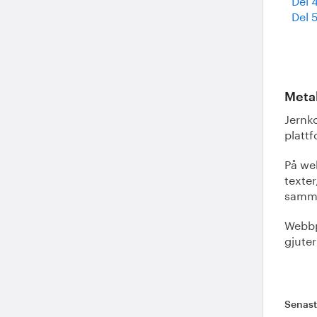
Del 
Meta
Jernko
platt
På we
texter
samm
Webbp
gjuter
Senas