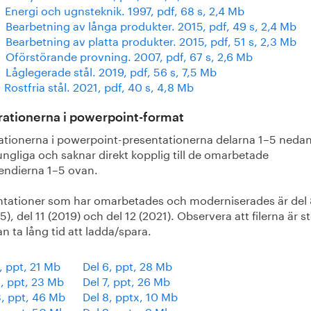
Energi och ugnsteknik. 1997, pdf, 68 s, 2,4 Mb
 Bearbetning av långa produkter. 2015, pdf, 49 s, 2,4 Mb
Bearbetning av platta produkter. 2015, pdf, 51 s, 2,3 Mb
0 Oförstörande provning. 2007, pdf, 67 s, 2,6 Mb
 Låglegerade stål. 2019, pdf, 56 s, 7,5 Mb
 Rostfria stål. 2021, pdf, 40 s, 4,8 Mb
trationerna i powerpoint-format
trationerna i powerpoint-presentationerna delarna 1–5 nedan
ngliga och saknar direkt kopplig till de omarbetade
ndierna 1–5 ovan.
ntationer som har omarbetades och moderniserades är del
5), del 11 (2019) och del 12 (2021). Observera att filerna är s
n ta lång tid att ladda/spara.
1, ppt, 21 Mb
Del 6, ppt, 28 Mb
2, ppt, 23 Mb
Del 7, ppt, 26 Mb
3, ppt, 46 Mb
Del 8, pptx, 10 Mb
4, ppt, 50 Mb
Del 9, pptx, 9 Mb