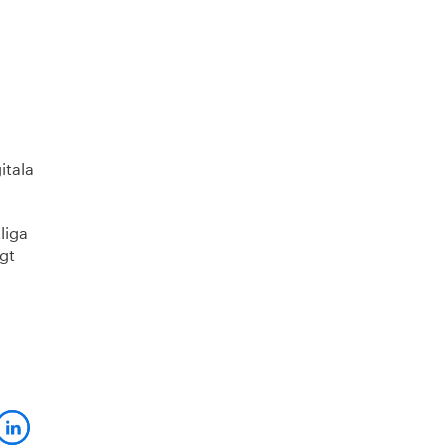
itala
liga
igt