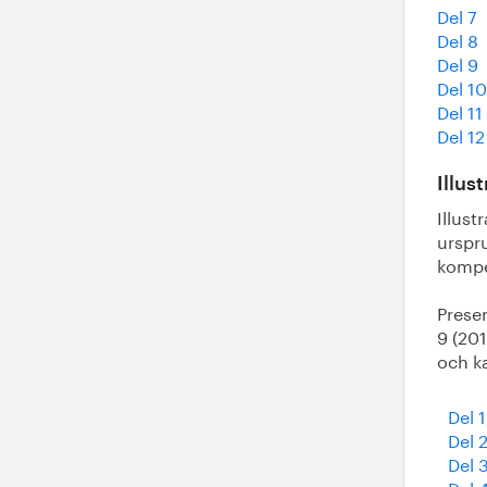
Del 7 
Del 8
Del 9 
Del 1
Del 11
Del 12
Illus
Illus
urspru
kompe
Prese
9 (201
och ka
Del 
Del 
Del 
Del 