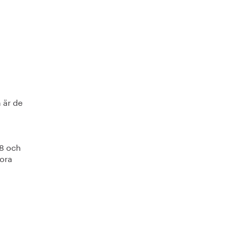
 är de
 8 och
tora