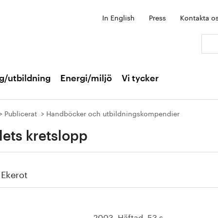
In English
Press
Kontakta o
Sök:
g/utbildning
Energi/miljö
Vi tycker
Publicerat
Handböcker och utbildningskompendier
lets kretslopp
 Ekerot
2003. Häftad. 53 s.