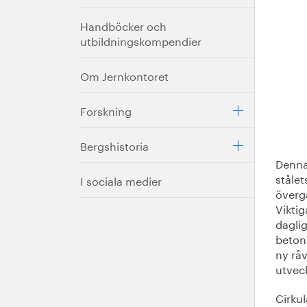
Handböcker och
utbildningskompendier
Om Jernkontoret
Forskning
Bergshistoria
Denna 
stålet
I sociala medier
övergå
Viktig
daglig
betona
ny rå
utveck
Cirkul