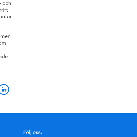
- och
rift
anter
a men
som
rade
Följ oss: