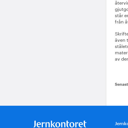
återv
gjutg
står 
från 
Skrift
även 
stålet
materi
av de
Senas
Jernk