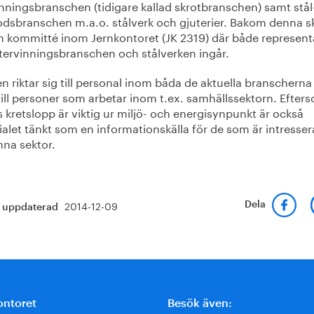
inningsbranschen (tidigare kallad skrotbranschen) samt stål
odsbranschen m.a.o. stålverk och gjuterier. Bakom denna sk
en kommitté inom Jernkontoret (JK 2319) där både represent
återvinningsbranschen och stålverken ingår.
en riktar sig till personal inom båda de aktuella branschern
till personer som arbetar inom t.ex. samhällssektorn. Efter
s kretslopp är viktig ur miljö- och energisynpunkt är också
alet tänkt som en informationskälla för de som är intresse
nna sektor.
2014-12-09
Dela
t uppdaterad
ontoret
Besök även: