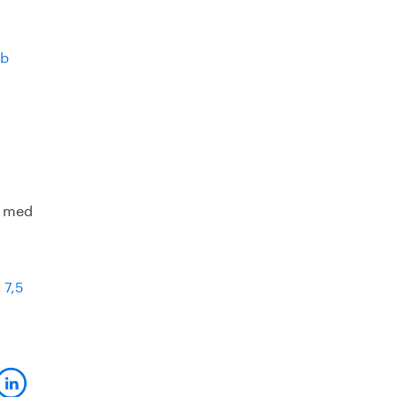
Mb
n med
 7,5