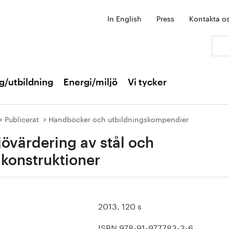
In English
Press
Kontakta o
Sök:
g/utbildning
Energi/miljö
Vi tycker
Publicerat
Handböcker och utbildningskompendier
jövärdering av stål och
lkonstruktioner
2013. 120 s
ISBN 978-91-977783-3-6