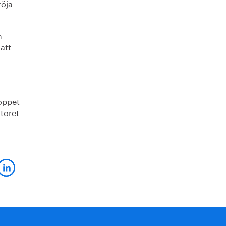
röja
m
att
oppet
toret