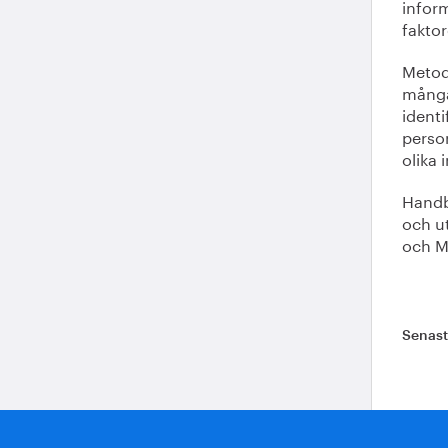
infor
faktor
Metod
många 
identi
person
olika 
Handb
och u
och M
Senas