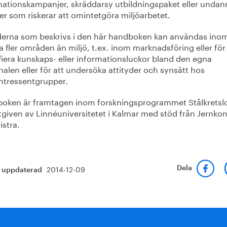
mationskampanjer, skräddarsy utbildningspaket eller undan
er som riskerar att omintetgöra miljöarbetet.
erna som beskrivs i den här handboken kan användas ino
fler områden än miljö, t.ex. inom marknadsföring eller för 
fiera kunskaps- eller informationsluckor bland den egna
alen eller för att undersöka attityder och synsätt hos
intressentgrupper.
oken är framtagen inom forskningsprogrammet Stålkretsl
tgiven av Linnéuniversitetet i Kalmar med stöd från Jernkon
istra.
2014-12-09
Dela
t uppdaterad