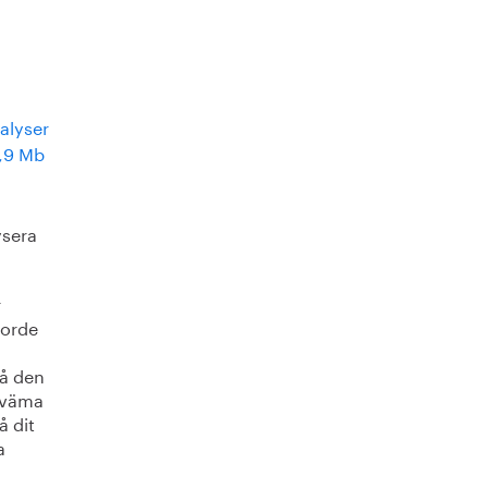
alyser
0,9 Mb
ysera
r
borde
nå den
ekväma
å dit
a