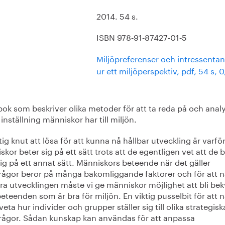
2014. 54 s.
ISBN 978‐91‐87427‐01‐5
Miljöpreferenser och intressentan
ur ett miljöperspektiv, pdf, 54 s, 
ok som beskriver olika metoder för att ta reda på och anal
 inställning människor har till miljön.
tig knut att lösa för att kunna nå hållbar utveckling är varfö
kor beter sig på ett sätt trots att de egentligen vet att de 
ig på ett annat sätt. Människors beteende när det gäller
frågor beror på många bakomliggande faktorer och för att 
ara utvecklingen måste vi ge människor möjlighet att bli b
teenden som är bra för miljön. En viktig pusselbit för att n
 veta hur individer och grupper ställer sig till olika strategisk
frågor. Sådan kunskap kan användas för att anpassa