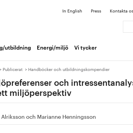
In English
Press
Kontakta o
Sök:
g/utbildning
Energi/miljö
Vi tycker
Publicerat
Handböcker och utbildningskompendier
jöpreferenser och intressentanaly
ett miljöperspektiv
a Alriksson och Marianne Henningsson