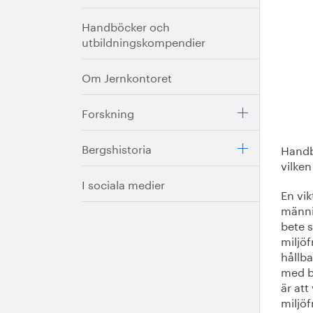
Handböcker och
utbildningskompendier
Om Jernkontoret
Forskning
Bergshistoria
Handb
vilken
I sociala medier
En vik
männis
bete s
miljö
hållb
med be
är att
miljö