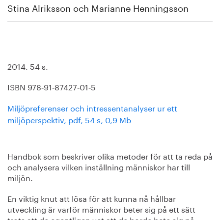
Stina Alriksson och Marianne Henningsson
2014. 54 s.
ISBN 978‐91‐87427‐01‐5
Miljöpreferenser och intressentanalyser ur ett
miljöperspektiv, pdf, 54 s, 0,9 Mb
Handbok som beskriver olika metoder för att ta reda på
och analysera vilken inställning människor har till
miljön.
En viktig knut att lösa för att kunna nå hållbar
utveckling är varför människor beter sig på ett sätt
trots att de egentligen vet att de borde bete sig på