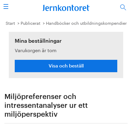
Sök
Stålindustrin
Start
Publicerat
Handböcker och utbildningskompendier
Vision 2050
Mina beställningar
Varukorgen är tom
Forskning/utbildning
Energi/miljö
Visa och beställ
Vi tycker
Publicerat
Miljöpreferenser och
intressentanalyser ur ett
Bildbank
miljöperspektiv
Om oss