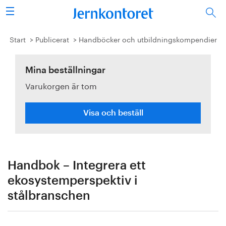
Sök
Stålindustrin
Start
Publicerat
Handböcker och utbildningskompendier
Vision 2050
Mina beställningar
Varukorgen är tom
Forskning/utbildning
Energi/miljö
Visa och beställ
Vi tycker
Publicerat
Handbok – Integrera ett
ekosystemperspektiv i
Bildbank
stålbranschen
Om oss