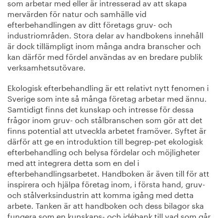
som arbetar med eller är intresserad av att skapa
mervärden för natur och samhälle vid
efterbehandlingen av ditt företags gruv- och
industriområden. Stora delar av handbokens innehåll
är dock tillämpligt inom många andra branscher och
kan därför med fördel användas av en bredare publik
verksamhetsutövare.
Ekologisk efterbehandling är ett relativt nytt fenomen i
Sverige som inte så många företag arbetar med ännu.
Samtidigt ﬁnns det kunskap och intresse för dessa
frågor inom gruv- och stålbranschen som gör att det
ﬁnns potential att utveckla arbetet framöver. Syftet är
därför att ge en introduktion till begrep-pet ekologisk
efterbehandling och belysa fördelar och möjligheter
med att integrera detta som en del i
efterbehandlingsarbetet. Handboken är även till för att
inspirera och hjälpa företag inom, i första hand, gruv-
och stålverksindustrin att komma igång med detta
arbete. Tanken är att handboken och dess bilagor ska
fungera som en kunskaps- och idébank till vad som går