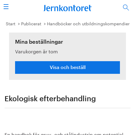
Sök
Stålindustrin
Start
Publicerat
Handböcker och utbildningskompendier
Vision 2050
Mina beställningar
Varukorgen är tom
Forskning/utbildning
Energi/miljö
Visa och beställ
Vi tycker
Publicerat
Ekologisk efterbehandling
Bildbank
Om oss
En handbok för gruv- och stålindustrin om potential