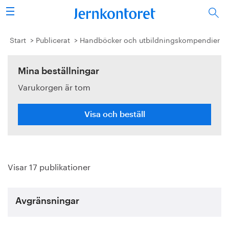
Sök
Stålindustrin
Start
Publicerat
Handböcker och utbildningskompendier
Vision 2050
Mina beställningar
Varukorgen är tom
Forskning/utbildning
Energi/miljö
Visa och beställ
Vi tycker
Visar 17 publikationer
Publicerat
Bildbank
Avgränsningar
Om oss