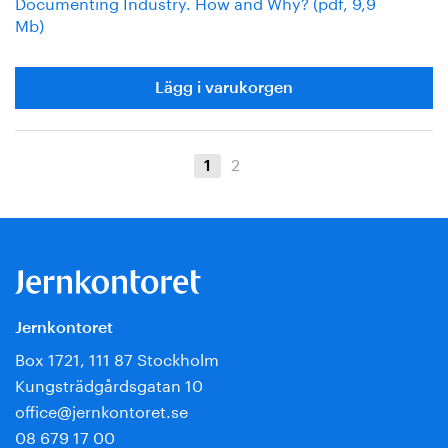
Documenting Industry. How and Why? (pdf, 9,9
Mb)
Lägg i varukorgen
2
1
Jernkontoret
Box 1721, 111 87 Stockholm
Kungsträdgårdsgatan 10
office@jernkontoret.se
08 679 17 00