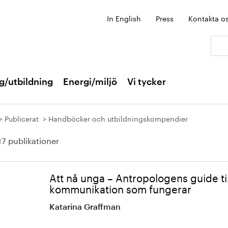
In English
Press
Kontakta o
Sök:
g/utbildning
Energi/miljö
Vi tycker
Publicerat
Handböcker och utbildningskompendier
17 publikationer
Att nå unga – Antropologens guide til
kommunikation som fungerar
Katarina Graffman