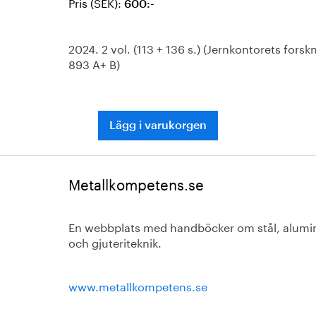
Pris (SEK):
600:-
2024. 2 vol. (113 + 136 s.) (Jernkontorets forsk
893 A+ B)
Lägg i varukorgen
Metallkompetens.se
En webbplats med handböcker om stål, alum
och gjuteriteknik.
www.metallkompetens.se