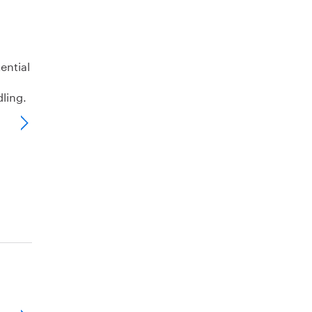
ential
ling.
g.