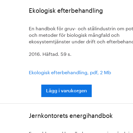
Ekologisk efterbehandling
En handbok för gruv- och stålindustrin om pot
och metoder för biologisk mångfald och
ekosystemtjänster under drift och efterbehand
2016. Häftad. 59 s.
Ekologisk efterbehandling, pdf, 2 Mb
Lägg i varukorgen
Jernkontorets energihandbok
En webbaserad handbok om energianvändnin