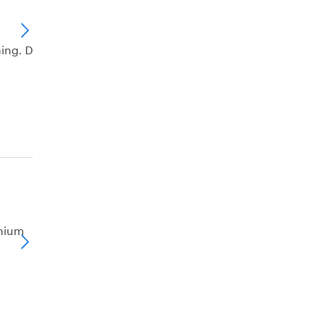
ning. D
inium