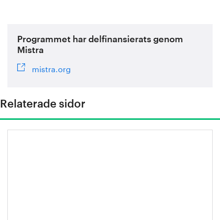
Programmet har delfinansierats genom
Mistra
mistra.org
Relaterade sidor
Miljönytta: Höghållfasta stål i fordon