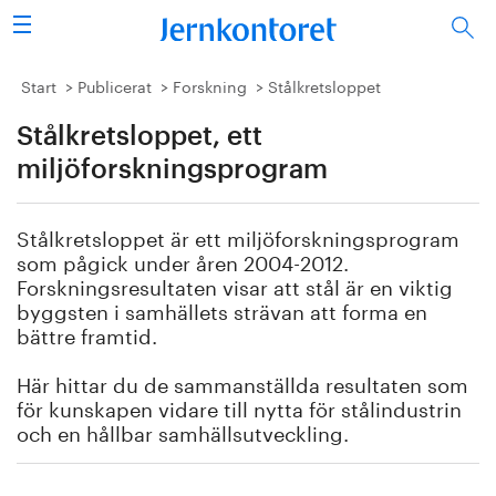
Sök
Stålindustrin
Start
Publicerat
Forskning
Stålkretsloppet
Stålkretsloppet, ett
Vision 2050
miljöforskningsprogram
Forskning/utbildning
Stålkretsloppet är ett miljöforskningsprogram
Energi/miljö
som pågick under åren 2004-2012.
Forskningsresultaten visar att stål är en viktig
Vi tycker
byggsten i samhällets strävan att forma en
bättre framtid.
Publicerat
Här hittar du de sammanställda resultaten som
för kunskapen vidare till nytta för stålindustrin
Bildbank
och en hållbar samhällsutveckling.
Om oss