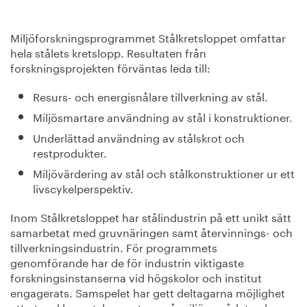
Miljöforskningsprogrammet Stålkretsloppet omfattar
hela stålets kretslopp. Resultaten från
forskningsprojekten förväntas leda till:
Resurs- och energisnålare tillverkning av stål.
Miljösmartare användning av stål i konstruktioner.
Underlättad användning av stålskrot och
restprodukter.
Miljövärdering av stål och stålkonstruktioner ur ett
livscykelperspektiv.
Inom Stålkretsloppet har stålindustrin på ett unikt sätt
samarbetat med gruvnäringen samt återvinnings- och
tillverkningsindustrin. För programmets
genomförande har de för industrin viktigaste
forskningsinstanserna vid högskolor och institut
engagerats. Samspelet har gett deltagarna möjlighet
att utveckla spetskompetens på miljöområdet och