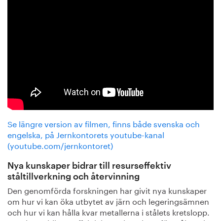
Se längre version av filmen, finns både svenska och
engelska, på Jernkontorets youtube-kanal
(youtube.com/jernkontoret)
Nya kunskaper bidrar till resurseffektiv
ståltillverkning och återvinning
Den genomförda forskningen har givit nya kunskaper
om hur vi kan öka utbytet av järn och legeringsämnen
och hur vi kan hålla kvar metallerna i stålets kretslopp.