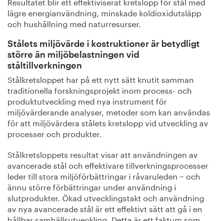
Resultatet blir ett effektiviserat kretslopp för stål med
lägre energianvändning, minskade koldioxidutsläpp
och hushållning med naturresurser.
Stålets miljövärde i kostruktioner är betydligt
större än miljöbelastningen vid
ståltillverkningen
Stålkretsloppet har på ett nytt sätt knutit samman
traditionella forskningsprojekt inom process- och
produktutveckling med nya instrument för
miljövärderande analyser, metoder som kan användas
för att miljövärdera stålets kretslopp vid utveckling av
processer och produkter.
Stålkretsloppets resultat visar att användningen av
avancerade stål och effektivare tillverkningsprocesser
leder till stora miljöförbättringar i råvaruleden − och
ännu större förbättringar under användning i
slutprodukter. Ökad utvecklingstakt och användning
av nya avancerade stål är ett effektivt sätt att gå i en
hållbar samhällsutveckling. Detta är ett faktum som