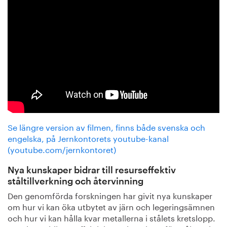
Se längre version av filmen, finns både svenska och
engelska, på Jernkontorets youtube-kanal
(youtube.com/jernkontoret)
Nya kunskaper bidrar till resurseffektiv
ståltillverkning och återvinning
Den genomförda forskningen har givit nya kunskaper
om hur vi kan öka utbytet av järn och legeringsämnen
och hur vi kan hålla kvar metallerna i stålets kretslopp.