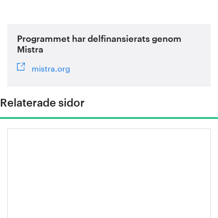
Programmet har delfinansierats genom
Mistra
mistra.org
Relaterade sidor
Miljönytta: Höghållfasta stål i fordon