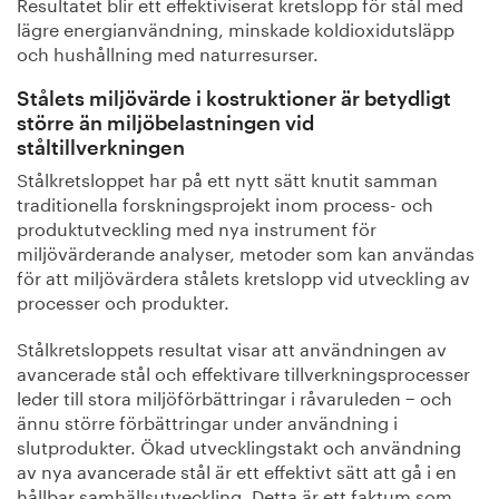
Resultatet blir ett effektiviserat kretslopp för stål med
lägre energianvändning, minskade koldioxidutsläpp
och hushållning med naturresurser.
Stålets miljövärde i kostruktioner är betydligt
större än miljöbelastningen vid
ståltillverkningen
Stålkretsloppet har på ett nytt sätt knutit samman
traditionella forskningsprojekt inom process- och
produktutveckling med nya instrument för
miljövärderande analyser, metoder som kan användas
för att miljövärdera stålets kretslopp vid utveckling av
processer och produkter.
Stålkretsloppets resultat visar att användningen av
avancerade stål och effektivare tillverkningsprocesser
leder till stora miljöförbättringar i råvaruleden − och
ännu större förbättringar under användning i
slutprodukter. Ökad utvecklingstakt och användning
av nya avancerade stål är ett effektivt sätt att gå i en
hållbar samhällsutveckling. Detta är ett faktum som