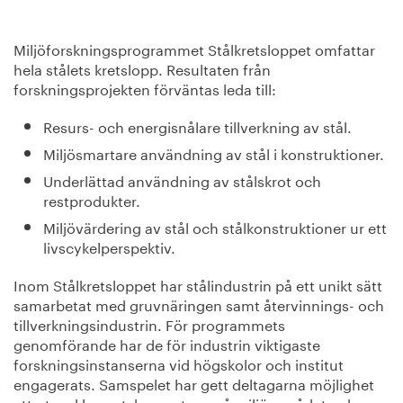
Miljöforskningsprogrammet Stålkretsloppet omfattar
hela stålets kretslopp. Resultaten från
forskningsprojekten förväntas leda till:
Resurs- och energisnålare tillverkning av stål.
Miljösmartare användning av stål i konstruktioner.
Underlättad användning av stålskrot och
restprodukter.
Miljövärdering av stål och stålkonstruktioner ur ett
livscykelperspektiv.
Inom Stålkretsloppet har stålindustrin på ett unikt sätt
samarbetat med gruvnäringen samt återvinnings- och
tillverkningsindustrin. För programmets
genomförande har de för industrin viktigaste
forskningsinstanserna vid högskolor och institut
engagerats. Samspelet har gett deltagarna möjlighet
att utveckla spetskompetens på miljöområdet och