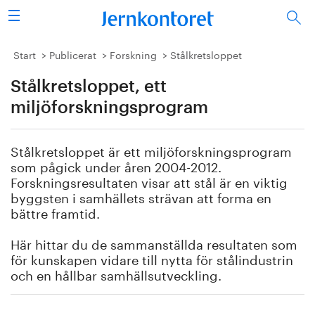
Sök
Stålindustrin
Start
Publicerat
Forskning
Stålkretsloppet
Stålkretsloppet, ett
Vision 2050
miljöforskningsprogram
Forskning/utbildning
Stålkretsloppet är ett miljöforskningsprogram
Energi/miljö
som pågick under åren 2004-2012.
Forskningsresultaten visar att stål är en viktig
Vi tycker
byggsten i samhällets strävan att forma en
bättre framtid.
Publicerat
Här hittar du de sammanställda resultaten som
för kunskapen vidare till nytta för stålindustrin
Bildbank
och en hållbar samhällsutveckling.
Om oss