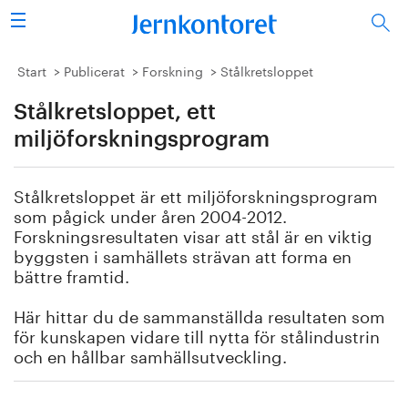
Sök
Stålindustrin
Start
Publicerat
Forskning
Stålkretsloppet
Stålkretsloppet, ett
Vision 2050
miljöforskningsprogram
Forskning/utbildning
Stålkretsloppet är ett miljöforskningsprogram
Energi/miljö
som pågick under åren 2004-2012.
Forskningsresultaten visar att stål är en viktig
Vi tycker
byggsten i samhällets strävan att forma en
bättre framtid.
Publicerat
Här hittar du de sammanställda resultaten som
för kunskapen vidare till nytta för stålindustrin
Bildbank
och en hållbar samhällsutveckling.
Om oss