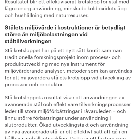
Resultatet blir ett effektiviserat kretslopp för stål med
lägre energianvändning, minskade koldioxidutsläpp
och hushållning med naturresurser.
Stålets miljövärde i kostruktioner är betydligt
större än miljöbelastningen vid
ståltillverkningen
Stålkretsloppet har på ett nytt sätt knutit samman
traditionella forskningsprojekt inom process- och
produktutveckling med nya instrument för
miljövärderande analyser, metoder som kan användas
för att miljövärdera stålets kretslopp vid utveckling av
processer och produkter.
Stålkretsloppets resultat visar att användningen av
avancerade stål och effektivare tillverkningsprocesser
leder till stora miljöförbättringar i råvaruleden − och
ännu större förbättringar under användning i
slutprodukter. Ökad utvecklingstakt och användning
av nya avancerade stål är ett effektivt sätt att gå i en
hållbar samhällsutveckling. Detta är ett faktum som