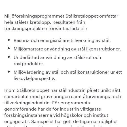
Miljöforskningsprogrammet Stålkretsloppet omfattar
hela stålets kretslopp. Resultaten från
forskningsprojekten förväntas leda till:
Resurs- och energisnålare tillverkning av stål.
Miljösmartare användning av stål i konstruktioner.
Underlättad användning av stålskrot och
restprodukter.
Miljövärdering av stål och stålkonstruktioner ur ett
livscykelperspektiv.
Inom Stålkretsloppet har stålindustrin på ett unikt sätt
samarbetat med gruvnäringen samt återvinnings- och
tillverkningsindustrin. För programmets
genomförande har de för industrin viktigaste
forskningsinstanserna vid högskolor och institut
engagerats. Samspelet har gett deltagarna möjlighet
att utveckla spetskompetens på miljöområdet och