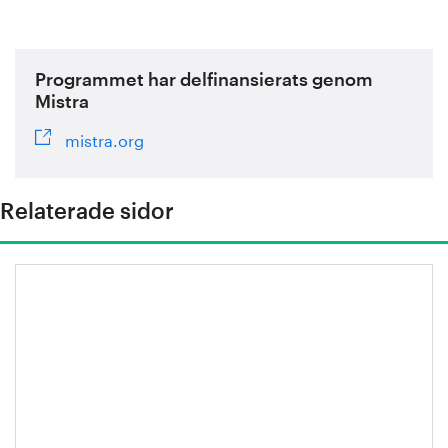
Programmet har delfinansierats genom
Mistra
mistra.org
Relaterade sidor
Miljönytta: Höghållfasta stål i fordon