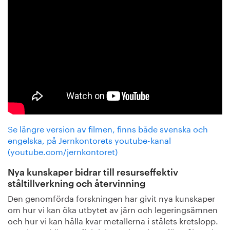
Se längre version av filmen, finns både svenska och
engelska, på Jernkontorets youtube-kanal
(youtube.com/jernkontoret)
Nya kunskaper bidrar till resurseffektiv
ståltillverkning och återvinning
Den genomförda forskningen har givit nya kunskaper
om hur vi kan öka utbytet av järn och legeringsämnen
och hur vi kan hålla kvar metallerna i stålets kretslopp.