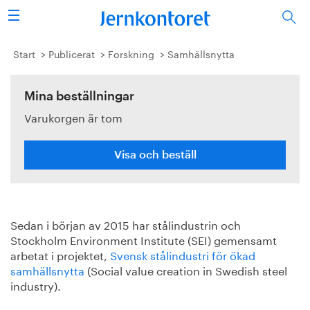
Sök
Stålindustrin
Start
Publicerat
Forskning
Samhällsnytta
Vision 2050
Mina beställningar
Varukorgen är tom
Forskning/utbildning
Energi/miljö
Visa och beställ
Vi tycker
Sedan i början av 2015 har stålindustrin och
Publicerat
Stockholm Environment Institute (SEI) gemensamt
arbetat i projektet,
Svensk stålindustri för ökad
Bildbank
samhällsnytta
(Social value creation in Swedish steel
industry).
Om oss