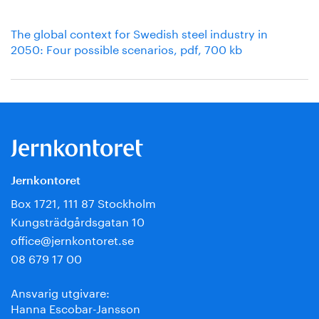
The global context for Swedish steel industry in
2050: Four possible scenarios, pdf, 700 kb
Jernkontoret
Box 1721, 111 87 Stockholm
Kungsträdgårdsgatan 10
office@jernkontoret.se
08 679 17 00
Ansvarig utgivare:
Hanna Escobar-Jansson