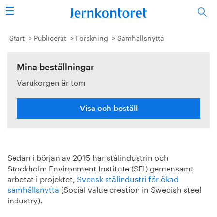
Sök
Stålindustrin
Start
Publicerat
Forskning
Samhällsnytta
Vision 2050
Mina beställningar
Varukorgen är tom
Forskning/utbildning
Energi/miljö
Visa och beställ
Vi tycker
Sedan i början av 2015 har stålindustrin och
Publicerat
Stockholm Environment Institute (SEI) gemensamt
arbetat i projektet,
Svensk stålindustri för ökad
Bildbank
samhällsnytta
(Social value creation in Swedish steel
industry).
Om oss