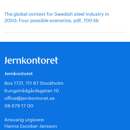
The global context for Swedish steel industry in
2050: Four possible scenarios, pdf, 700 kb
Jernkontoret
Box 1721, 111 87 Stockholm
Kungsträdgårdsgatan 10
office@jernkontoret.se
08 679 17 00
Ansvarig utgivare:
Hanna Escobar-Jansson