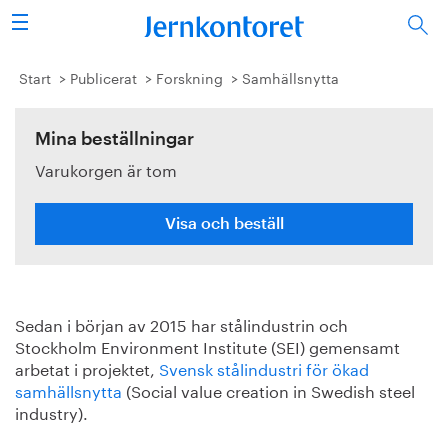
Sök
Stålindustrin
Start
Publicerat
Forskning
Samhällsnytta
Vision 2050
Mina beställningar
Varukorgen är tom
Forskning/utbildning
Energi/miljö
Visa och beställ
Vi tycker
Sedan i början av 2015 har stålindustrin och
Publicerat
Stockholm Environment Institute (SEI) gemensamt
arbetat i projektet,
Svensk stålindustri för ökad
Bildbank
samhällsnytta
(Social value creation in Swedish steel
industry).
Om oss