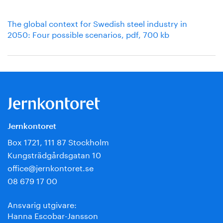
The global context for Swedish steel industry in
2050: Four possible scenarios, pdf, 700 kb
Jernkontoret
Box 1721, 111 87 Stockholm
Kungsträdgårdsgatan 10
office@jernkontoret.se
08 679 17 00
Ansvarig utgivare:
Hanna Escobar-Jansson