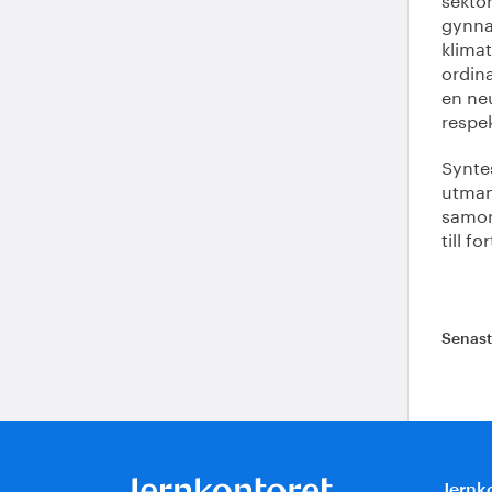
gynna
klimat
ordina
en neu
respek
Synte
utman
samor
till fo
Senas
Jernk