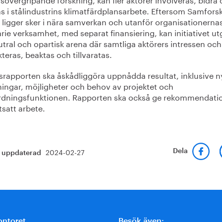
s i stålindustrins klimatfärdplansarbete. Eftersom Samfors
 ligger sker i nära samverkan och utanför organisationerna
rie verksamhet, med separat finansiering, kan initiativet u
tral och opartisk arena där samtliga aktörers intressen och
teras, beaktas och tillvaratas.
srapporten ska åskådliggöra uppnådda resultat, inklusive n
ingar, möjligheter och behov av projektet och
dningsfunktionen. Rapporten ska också ge rekommendati
rtsatt arbete.
2024-02-27
Dela
t uppdaterad
ontoret
Besök även: