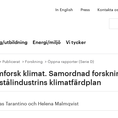
In English
Press
Kontakta o
Sök:
g/utbildning
Energi/miljö
Vi tycker
Publicerat
Forskning
Öppna rapporter (Serie D)
forsk klimat. Samordnad forskni
 stålindustrins klimatfärdplan
as Tarantino och Helena Malmqvist