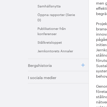
men g
Samhällsnytta
effekt
begrä
Öppna rapporter (Serie
D)
Proje
brans
Publikationer från
innova
konferenser
pågåe
Stålkretsloppet
initie
Jernko
Jernkontorets Annaler
stålin
förut
Bergshistoria
Sustai
system
behov
I sociala medier
Genom
föret
ståli
nätve
sektor