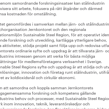
enom samordnande forskningsinsatser kan stålindustrin
ivisera sitt arbete, fokusera på rätt åtgärder och därmed
nsa kostnaden för omställning.
ktet genomfördes i samverkan mellan järn- och stålindustri
chorganisation Jernkontoret och den regionala
tionsmiljön Sustainable Steel Region, för att operativt ident
nde forskning och utveckling, kartlägga ytterligare behov,
ra aktiviteter, stödja projekt samt följa upp och redovisa utfal
ntorets ordinarie syfte och uppdrag är att tillvarata järn- o
dustrins intressen genom att verka för bästa möjliga
sättningar för medlemsföretagens verksamhet i Sverige.
nable Steel Regions syfte och uppdrag är att stödja och ut
lösningar, innovation och företag runt stålindustrin, utifr
et av koldioxidsnål och cirkulär ekonomi.
 att samordna och koppla samman Jernkontorets
agsgemensamma forskning och kompetens gällande
ndustrins behov och processer, med Sustainable Steel Regio
rk inom innovation, teknik, leverantörskedjor och
sövergripande forskning, kan fler aktörer involveras, bidra