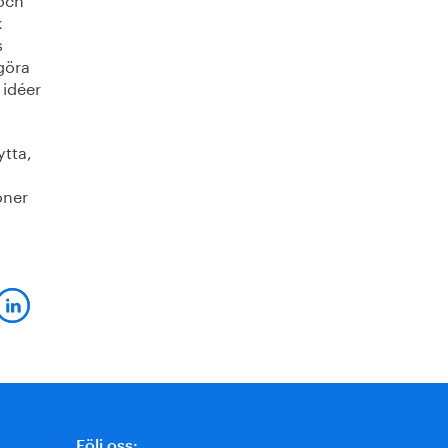
k
s
tgöra
 idéer
ytta,
oner
Följ oss: