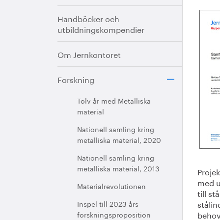
Handböcker och
utbildningskompendier
Om Jernkontoret
Forskning
Tolv år med Metalliska
material
Nationell samling kring
metalliska material, 2020
Nationell samling kring
metalliska material, 2013
Proje
med u
Materialrevolutionen
till s
stålin
Inspel till 2023 års
behov
forskningsproposition