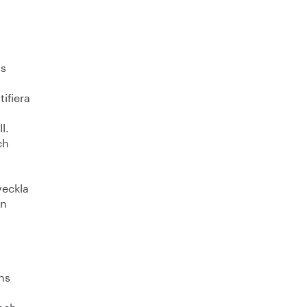
ns
ifiera
l.
ch
veckla
ån
ns
 och