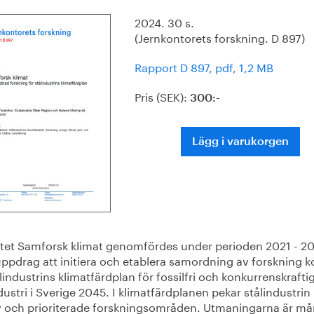
2024. 30 s.
(Jernkontorets forskning. D 897)
Rapport D 897, pdf, 1,2 MB
Pris (SEK):
300:-
Lägg i varukorgen
ktet Samforsk klimat genomfördes under perioden 2021 - 2
ppdrag att initiera och etablera samordning av forskning k
tålindustrins klimatfärdplan för fossilfri och konkurrenskrafti
dustri i Sverige 2045. I klimatfärdplanen pekar stålindustrin
 och prioriterade forskningsområden. Utmaningarna är må