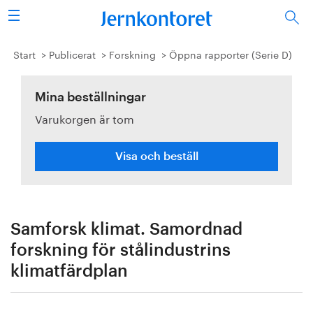
Sök
Stålindustrin
Start
Publicerat
Forskning
Öppna rapporter (Serie D)
Vision 2050
Mina beställningar
Varukorgen är tom
Forskning/utbildning
Energi/miljö
Visa och beställ
Vi tycker
Publicerat
Samforsk klimat. Samordnad
forskning för stålindustrins
Bildbank
klimatfärdplan
Om oss