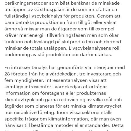
beräkningsmetoder som bäst beräknar de minskade
utsläppen av växthusgaser är de som innefattar en
fullständig livscykelanalys för produkten. Genom att
bara betrakta produktionen fram till göt eller valsat
ämne så missar man de åtgärder som till exempel
kräver mer energi i tillverkningsfasen men som ökar
funktion och livslängd på slutprodukten och därmed
minskar de totala utsläppen. Livscykelanalysens roll i
bedömning av stålproduktion bör därför stärkas.
En intressentanalys har genomförts via intervjuer med
28 företag från hela värdekedjan, tre investerare och
fem myndigheter. Intressentanalysen visar att
samtliga intressenter i värdekedjan efterfrågar
information om företagens eller produkternas
klimatavtryck och gärna redovisning av vilka mål och
åtgärder som planeras för att minska klimatavtrycket
hos respektive företag. Inom vissa sektorer ställs
specifika frågor om klimatinformation, där man även
hänvisar till bestämda metoder eller standarder. Detta
förekommer till exempel inom byggsektorn och