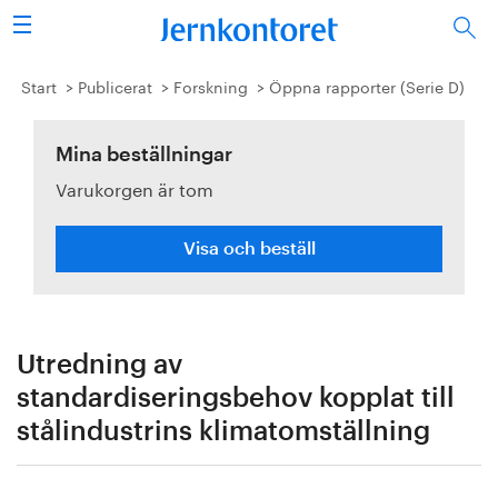
Sök
Stålindustrin
Start
Publicerat
Forskning
Öppna rapporter (Serie D)
Vision 2050
Mina beställningar
Varukorgen är tom
Forskning/utbildning
Energi/miljö
Visa och beställ
Vi tycker
Publicerat
Utredning av
standardiseringsbehov kopplat till
Bildbank
stålindustrins klimatomställning
Om oss