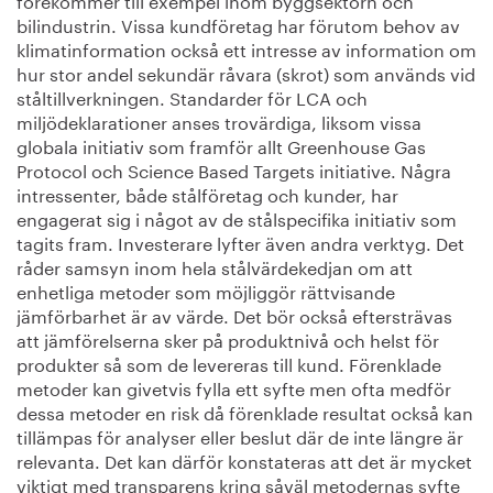
bilindustrin. Vissa kundföretag har förutom behov av
klimatinformation också ett intresse av information om
hur stor andel sekundär råvara (skrot) som används vid
ståltillverkningen. Standarder för LCA och
miljödeklarationer anses trovärdiga, liksom vissa
globala initiativ som framför allt Greenhouse Gas
Protocol och Science Based Targets initiative. Några
intressenter, både stålföretag och kunder, har
engagerat sig i något av de stålspecifika initiativ som
tagits fram. Investerare lyfter även andra verktyg. Det
råder samsyn inom hela stålvärdekedjan om att
enhetliga metoder som möjliggör rättvisande
jämförbarhet är av värde. Det bör också eftersträvas
att jämförelserna sker på produktnivå och helst för
produkter så som de levereras till kund. Förenklade
metoder kan givetvis fylla ett syfte men ofta medför
dessa metoder en risk då förenklade resultat också kan
tillämpas för analyser eller beslut där de inte längre är
relevanta. Det kan därför konstateras att det är mycket
viktigt med transparens kring såväl metodernas syfte