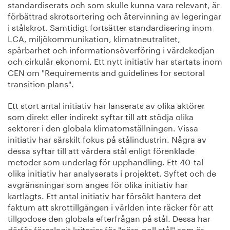
standardiserats och som skulle kunna vara relevant, är
förbättrad skrotsortering och återvinning av legeringar
i stålskrot. Samtidigt fortsätter standardisering inom
LCA, miljökommunikation, klimatneutralitet,
spårbarhet och informationsöverföring i värdekedjan
och cirkulär ekonomi. Ett nytt initiativ har startats inom
CEN om "Requirements and guidelines for sectoral
transition plans".
Ett stort antal initiativ har lanserats av olika aktörer
som direkt eller indirekt syftar till att stödja olika
sektorer i den globala klimatomställningen. Vissa
initiativ har särskilt fokus på stålindustrin. Några av
dessa syftar till att värdera stål enligt förenklade
metoder som underlag för upphandling. Ett 40-tal
olika initiativ har analyserats i projektet. Syftet och de
avgränsningar som anges för olika initiativ har
kartlagts. Ett antal initiativ har försökt hantera det
faktum att skrottillgången i världen inte räcker för att
tillgodose den globala efterfrågan på stål. Dessa har
därför föreslagit kriterier för "nära-noll stål" som är